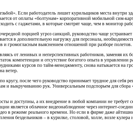
езьбой». Если работодатель лишит курильщиков места внутри зда
ывается от оплаты «болтунам» корпоративной мобильной сим-кар
одить с гаджетами, в которые смотрят чаще, чем в монитор раб
чередной порцией угроз санкций, руководство чаще устраивает 
ается в дополнительную нагрузку для персонала, необходимост
ов и громогласным выяснением отношений при разборе полетов.
авляясь от ленивых и неперспективных работников, заменяя их
остаток компетенции и отсутствие богатого опыта в управлении 
удниками курсов по тайм-менеджменту, снова натыкается на гро
на ветер.
по кругу, после чего руководство принимает трудное для себя р
мам и выкручиванию рук. Универсальным подспорьем для сбора «
осты и доступны, а их внедрение в любой компании не требует 
ции является облачное видеонаблюдение через интернет-соедине
идео в режиме реального времени. Но если в фирме даже айтишн
ения бездельников – в курилке, столовой, холле, возле кулера