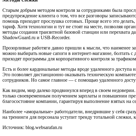
Старым добрым методом контроля за сотрудниками была прослу
предупреждение клиента о том, что все разговоры записываютс
помощь приходит прослушка сотовых. Проще всего это делать,
тариф. Хотя технологии и тут не стоят на месте, позволяя орг
методы создания транзитной базовой станции или перехвата д
ShadowGuard.ru и USB-Recorder.
Прозорливые работяги давно пришли к мысли, что наименее за
можно выбирать новые сапоги в интернет-магазине, болтать с
приходят программы для корпоративного контроля за трафиком вр
Есть и более кардинальные методы вроде удаленного доступа
Это позволяет дистанционно оказывать техническую компьютер
сотрудников. Но самое главное — с помощью удаленного досту
Как видим, мир далеко продвинулся вперед в своем недоверии. 
только своевременным получением зарплаты и повышении преми
благосостояние компании, гарантируя выполнение взятых на се
Наиболее «аморальные» работодатели, внедрившие у себя сраз
на тренинги для персонала уступит тренду тотальной слежки, 
Источник: blog.websarafan.ru