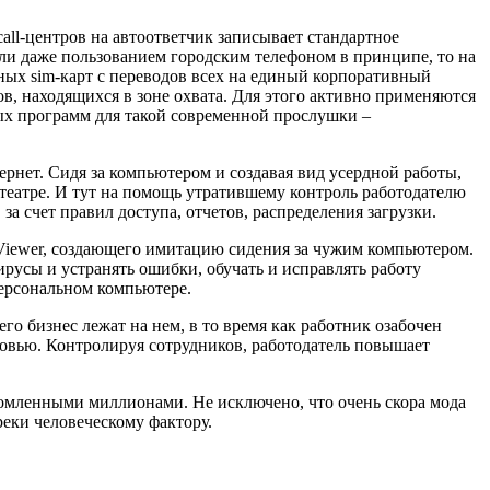
ll-центров на автоответчик записывает стандартное
или даже пользованием городским телефоном в принципе, то на
ных sim-карт с переводов всех на единый корпоративный
ов, находящихся в зоне охвата. Для этого активно применяются
ных программ для такой современной прослушки –
рнет. Сидя за компьютером и создавая вид усердной работы,
отеатре. И тут на помощь утратившему контроль работодателю
за счет правил доступа, отчетов, распределения загрузки.
mViewer, создающего имитацию сидения за чужим компьютером.
усы и устранять ошибки, обучать и исправлять работу
персональном компьютере.
го бизнес лежат на нем, в то время как работник озабочен
овью. Контролируя сотрудников, работодатель повышает
номленными миллионами. Не исключено, что очень скора мода
реки человеческому фактору.