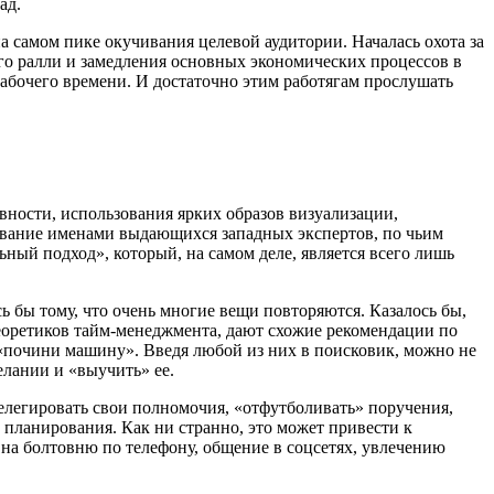
ад.
а самом пике окучивания целевой аудитории. Началась охота за
о ралли и замедления основных экономических процессов в
рабочего времени. И достаточно этим работягам прослушать
вности, использования ярких образов визуализации,
рование именами выдающихся западных экспертов, по чьим
ный подход», который, на самом деле, является всего лишь
ь бы тому, что очень многие вещи повторяются. Казалось бы,
еоретиков тайм-менеджмента, дают схожие рекомендации по
«почини машину». Введя любой из них в поисковик, можно не
елании и «выучить» ее.
елегировать свои полномочия, «отфутболивать» поручения,
и планирования. Как ни странно, это может привести к
на болтовню по телефону, общение в соцсетях, увлечению