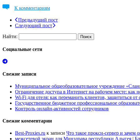
К комментариям
Предыдущий пост
Следующий пост
Найти:
Социальные сети
Свежие записи
Муниципальное общеобразовательное учреждение «Сланц
Ограничение доступа в Интернет на рабочем месте: как 
Wi-Fi для отеля: как переманить клиентов, защититься о
Государственное бюджетное профессиональное образов
Контроль онлайн-активностей сотрудников
Свежие комментарии
Best-Proxies.ru
к записи
Что такое прокси-сервер и зачем 
межсетевой экран для Минздрава республики Адыгея | Б