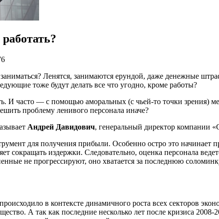
 работать?
76
 заниматься? Ленятся, занимаются ерундой, даже денежные штр
следующие тоже будут делать все что угодно, кроме работы?
тать. И часто — с помощью аморальных (с чьей-то точки зрения)
решить проблему ленивого персонала иначе?
казывает
Андрей Давидович
, генеральный директор компании «
румент для получения прибыли. Особенно остро это начинает пр
яет сокращать издержки. Следовательно, оценка персонала ведет
ненные не прогрессируют, оно хватается за последнюю соломинку
происходило в контексте динамичного роста всех секторов экон
щество. А так как последние несколько лет после кризиса 2008