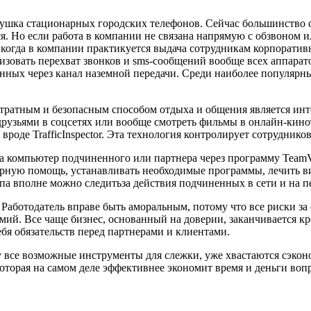
шка стационарных городских телефонов. Сейчас большинство ca
я. Но если работа в компании не связана напрямую с обзвоном 
 когда в компании практикуется выдача сотрудникам корпоратив
анизовать перехват звонков и sms-сообщений вообще всех аппарат
анных через канал наземной передачи. Среди наиболее популяр
тратным и безопасным способом отдыха и общения является инте
 друзьями в соцсетях или вообще смотреть фильмы в онлайн-кин
оде TrafficInspector. Эта технология контролирует сотрудников 
 на компьютер подчиненного или партнера через программу Tea
ную помощь, устанавливать необходимые программы, лечить вир
па вполне можно следитьза действия подчиненных в сети и на 
Работодатель вправе быть аморальным, потому что все риски за е
й. Все чаще бизнес, основанный на доверии, заканчивается кр
бя обязательств перед партнерами и клиентами.
у все возможные инструменты для слежки, уже хвастаются сэко
которая на самом деле эффективнее экономит время и деньги воп