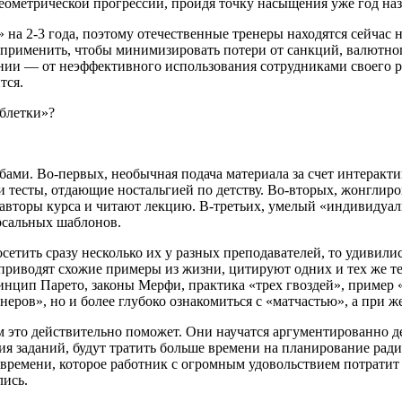
геометрической прогрессии, пройдя точку насыщения уже год наз
а 2-3 года, поэтому отечественные тренеры находятся сейчас н
рименить, чтобы минимизировать потери от санкций, валютног
пании — от неэффективного использования сотрудниками своего 
тся.
аблетки»?
ами. Во-первых, необычная подача материала за счет интеракти
и тесты, отдающие ностальгией по детству. Во-вторых, жонгли
авторы курса и читают лекцию. В-третьих, умелый «индивидуаль
рсальных шаблонов.
тить сразу несколько их у разных преподавателей, то удивилис
приводят схожие примеры из жизни, цитируют одних и тех же т
нцип Парето, законы Мерфи, практика «трех гвоздей», пример 
енеров», но и более глубоко ознакомиться с «матчастью», а при ж
 это действительно поможет. Они научатся аргументированно д
лия заданий, будут тратить больше времени на планирование рад
времени, которое работник с огромным удовольствием потратит 
лись.