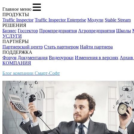
Главное меню
ПРОДУКТЫ
Traffic Inspector
Traffic Inspector Enterprise
Модули
Stable Stream
РЕШЕНИЯ
Бизнес
Госсектор
Промпредприятия
Агропредприятия
Школы
УСЛУГИ
ПАРТНЁРЫ
Партнерский центр
Стать партнером
Найти партнера
ПОДДЕРЖКА
Форум
Документация
Видеоуроки
Изменения в версиях
Архив
КОМПАНИЯ
Блог компании Смарт-Софт