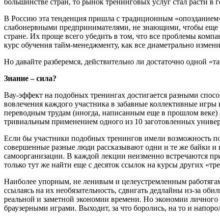
большинстве стран, то рынок тренинговых услуг стал расти в 
В Россию эта тенденция пришла с традиционным «опозданием» н
слабонервными предпринимателями, не знающими, чтобы еще п
стране. Их проще всего убедить в том, что все проблемы ком
курс обучения тайм-менеджменту, как все диаметрально измени
Но давайте разберемся, действительно ли достаточно одной «т
Знание – сила?
Вау-эффект на подобных тренингах достигается разными способ
вовлечения каждого участника в забавные коллективные игры 
переводным трудам (иногда, написанным еще в прошлом веке) 
тривиальным применением одного из 10 заготовленных униве
Если бы участники подобных тренингов имели возможность посе
совершенные разные люди рассказывают одни и те же байки и 
самоорганизации. В каждой лекции неизменно встречаются при
только тут же найти еще с десяток ссылок на курсы других «тр
Наиболее упорным, не ленивым и целеустремленным работягам
ссылаясь на их необязательность, сдвигать дедлайны из-за оби
реальной и заметной экономии времени. Но экономии личного 
браузерными играми. Выходит, за что боролись, на то и напоро