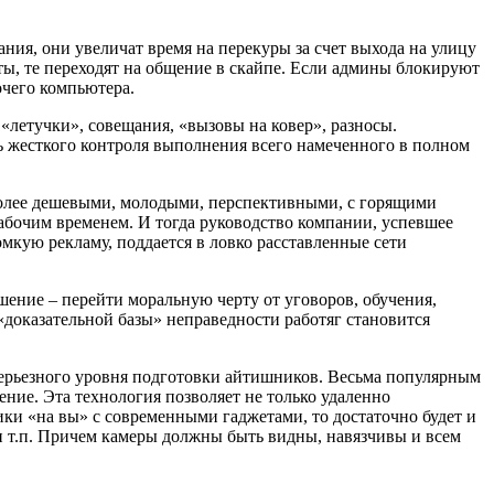
ния, они увеличат время на перекуры за счет выхода на улицу
ты, те переходят на общение в скайпе. Если админы блокируют
очего компьютера.
«летучки», совещания, «вызовы на ковер», разносы.
ь жесткого контроля выполнения всего намеченного в полном
 более дешевыми, молодыми, перспективными, с горящими
рабочим временем. И тогда руководство компании, успевшее
мкую рекламу, поддается в ловко расставленные сети
ешение – перейти моральную черту от уговоров, обучения,
доказательной базы» неправедности работяг становится
серьезного уровня подготовки айтишников. Весьма популярным
ние. Эта технология позволяет не только удаленно
ики «на вы» с современными гаджетами, то достаточно будет и
 и т.п. Причем камеры должны быть видны, навязчивы и всем