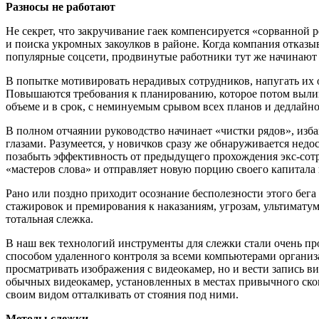
Разносы не работают
Не секрет, что закручивание гаек компенсируется «сорванной р
и поиска укромных закоулков в районе. Когда компания отказ
популярные соцсети, продвинутые работники тут же начинают х
В попытке мотивировать нерадивых сотрудников, напугать их о
Повышаются требования к планированию, которое потом вылив
объеме и в срок, с неминуемым срывом всех планов и дедлайн
В полном отчаянии руководство начинает «чистки рядов», изб
глазами. Разумеется, у новичков сразу же обнаруживается нед
позабыть эффективность от предыдущего прохождения экс-сотр
«мастеров слова» и отправляет новую порцию своего капитала 
Рано или поздно приходит осознание бесполезности этого бега 
стажировок и премирования к наказаниям, угрозам, ультимату
тотальная слежка.
В наш век технологий инструменты для слежки стали очень пр
способом удаленного контроля за всеми компьютерами организа
просматривать изображения с видеокамер, но и вести запись в
обычных видеокамер, установленных в местах привычного скопл
своим видом отталкивать от стояния под ними.
Методы слежки