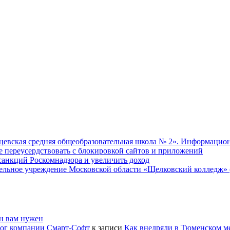
евская средняя общеобразовательная школа № 2». Информацион
не переусердствовать с блокировкой сайтов и приложений
т санкций Роскомнадзора и увеличить доход
ательное учреждение Московской области «Щелковский колледж
он вам нужен
лог компании Смарт-Софт
к записи
Как внедряли в Тюменском м