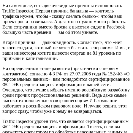
На самом деле, есть две очевидные причины использовать
Traffic Inspector. Первая причина банальна — контроль
трафика нужен, чтобы «сказку сделать былью»: чтобы ваш
проект рос и развивался. А для этого нужно много работать.
Если сотрудники вместо броска к высотам сидят в Facebook
большую часть времени — вы об этом узнаете.
Вторая причина — дальновидность. Согласитесь, что «нет
такого солдата, который не хотел бы стать генералом». И вы, и
ваши инвесторы хотите вывести стартап на 81 уровень по
прибыли и капитализации.
На определенном этапе развития (практически с первым
контрактом), согласно ФЗ РФ от 27.07.2006 года № 152-ФЗ «О
персональных данных», вам понадобится сертифицированное
ФСТЭК средство защиты информации в вашей сети.
Очевидно, что лучше выбрать именно российскую разработку
среди прочих профессиональных решений. Ведь даже самые
высокотехнологичные «завтрашнего дня» ИТ-компании
работают в российском правовом поле. И лучше решить этот
вопрос сразу, чтобы уже к нему не возвращаться.
Traffic Inspector удобен тем, что является сертифицированным
ФСТЭК средством защиты информации. То есть, если вы
окажетесь оператором по обработке персональных данных (а