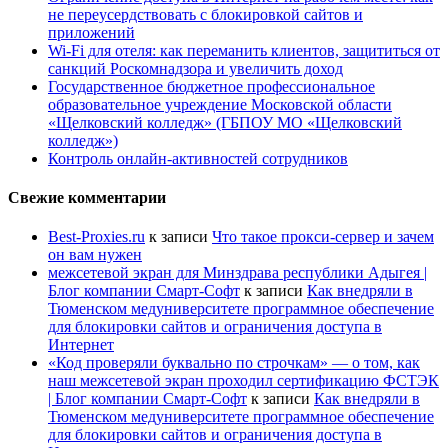
не переусердствовать с блокировкой сайтов и
приложений
Wi-Fi для отеля: как переманить клиентов, защититься от
санкций Роскомнадзора и увеличить доход
Государственное бюджетное профессиональное
образовательное учреждение Московской области
«Щелковский колледж» (ГБПОУ МО «Щелковский
колледж»)
Контроль онлайн-активностей сотрудников
Свежие комментарии
Best-Proxies.ru
к записи
Что такое прокси-сервер и зачем
он вам нужен
межсетевой экран для Минздрава республики Адыгея |
Блог компании Смарт-Софт
к записи
Как внедряли в
Тюменском медуниверситете программное обеспечение
для блокировки сайтов и ограничения доступа в
Интернет
«Код проверяли буквально по строчкам» — о том, как
наш межсетевой экран проходил сертификацию ФСТЭК
| Блог компании Смарт-Софт
к записи
Как внедряли в
Тюменском медуниверситете программное обеспечение
для блокировки сайтов и ограничения доступа в