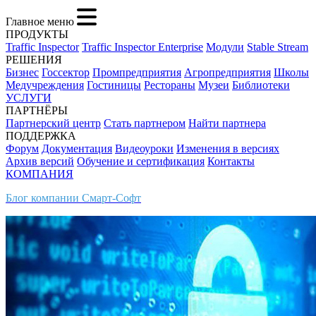
Главное меню
ПРОДУКТЫ
Traffic Inspector
Traffic Inspector Enterprise
Модули
Stable Stream
РЕШЕНИЯ
Бизнес
Госсектор
Промпредприятия
Агропредприятия
Школы
Медучреждения
Гостиницы
Рестораны
Музеи
Библиотеки
УСЛУГИ
ПАРТНЁРЫ
Партнерский центр
Стать партнером
Найти партнера
ПОДДЕРЖКА
Форум
Документация
Видеоуроки
Изменения в версиях
Архив версий
Обучение и сертификация
Контакты
КОМПАНИЯ
Блог компании Смарт-Софт