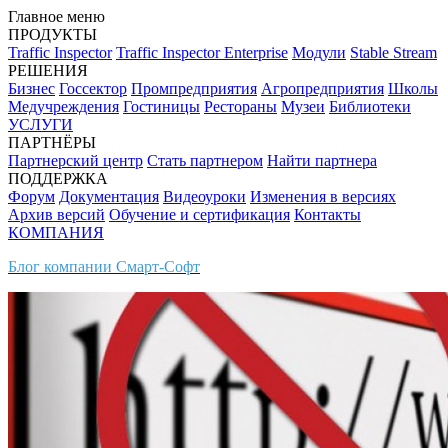
Главное меню
ПРОДУКТЫ
Traffic Inspector
Traffic Inspector Enterprise
Модули
Stable Stream
РЕШЕНИЯ
Бизнес
Госсектор
Промпредприятия
Агропредприятия
Школы
Медучреждения
Гостиницы
Рестораны
Музеи
Библиотеки
УСЛУГИ
ПАРТНЁРЫ
Партнерский центр
Стать партнером
Найти партнера
ПОДДЕРЖКА
Форум
Документация
Видеоуроки
Изменения в версиях
Архив версий
Обучение и сертификация
Контакты
КОМПАНИЯ
Блог компании Смарт-Софт