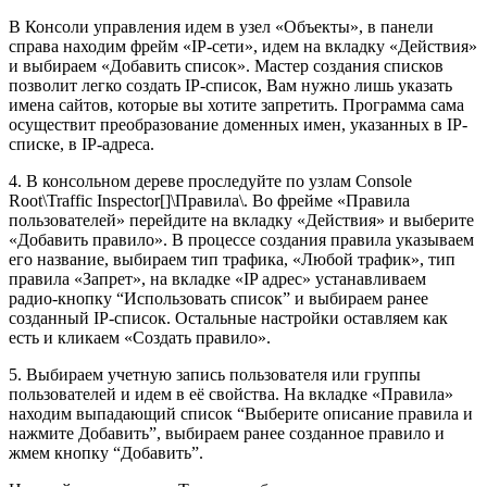
В Консоли управления идем в узел «Объекты», в панели
справа находим фрейм «IP-сети», идем на вкладку «Действия»
и выбираем «Добавить список». Мастер создания списков
позволит легко создать IP-список, Вам нужно лишь указать
имена сайтов, которые вы хотите запретить. Программа сама
осуществит преобразование доменных имен, указанных в IP-
списке, в IP-адреса.
4. В консольном дереве проследуйте по узлам Console
Root\Traffic Inspector[]\Правила\. Во фрейме «Правила
пользователей» перейдите на вкладку «Действия» и выберите
«Добавить правило». В процессе создания правила указываем
его название, выбираем тип трафика, «Любой трафик», тип
правила «Запрет», на вкладке «IP адрес» устанавливаем
радио-кнопку “Использовать список” и выбираем ранее
созданный IP-список. Остальные настройки оставляем как
есть и кликаем «Создать правило».
5. Выбираем учетную запись пользователя или группы
пользователей и идем в её свойства. На вкладке «Правила»
находим выпадающий список “Выберите описание правила и
нажмите Добавить”, выбираем ранее созданное правило и
жмем кнопку “Добавить”.