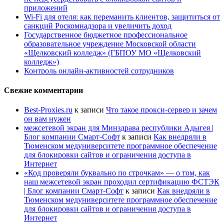
приложений
Wi-Fi для отеля: как переманить клиентов, защититься от
санкций Роскомнадзора и увеличить доход
Государственное бюджетное профессиональное
образовательное учреждение Московской области
«Щелковский колледж» (ГБПОУ МО «Щелковский
колледж»)
Контроль онлайн-активностей сотрудников
Свежие комментарии
Best-Proxies.ru
к записи
Что такое прокси-сервер и зачем
он вам нужен
межсетевой экран для Минздрава республики Адыгея |
Блог компании Смарт-Софт
к записи
Как внедряли в
Тюменском медуниверситете программное обеспечение
для блокировки сайтов и ограничения доступа в
Интернет
«Код проверяли буквально по строчкам» — о том, как
наш межсетевой экран проходил сертификацию ФСТЭК
| Блог компании Смарт-Софт
к записи
Как внедряли в
Тюменском медуниверситете программное обеспечение
для блокировки сайтов и ограничения доступа в
Интернет