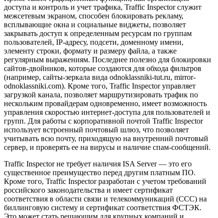
доступа и контроль и учет трафика, Traffic Inspector служит
межсетевым экраном, способен блокировать рекламу,
всплывающие окна и социальные виджеты, позволяет
закрывать доступ к определенным ресурсам по группам
пользователей, IP-адресу, подсети, доменному имени,
элементу строки, формату и размеру файла, а также
регулярным выражениям. Последнее полезно для блокировки
сайтов-двойников, которые создаются для обхода фильтров
(например, сайты-зеркала вида odnoklassniki-tut.ru, mirror-
odnoklassniki.com). Кроме того, Traffic Inspector управляет
загрузкой канала, позволяет маршрутизировать трафик по
нескольким провайдерам одновременно, имеет возможность
управления скоростью интернет-доступа для пользователей и
групп. Для работы с корпоративной почтой Traffic Inspector
использует встроенный почтовый шлюз, что позволяет
учитывать всю почту, приходящую на внутренний почтовый
сервер, и проверять ее на вирусы и наличие спам-сообщений.
Traffic Inspector не требует наличия ISA Server — это его
существенное преимущество перед другим платным ПО.
Кроме того, Traffic Inspector разработан с учетом требований
российского законодательства и имеет сертификат
соответствия в области связи и телекоммуникаций (ССС) на
биллинговую систему и сертификат соответствия ФСТЭК.
Это может стать решающим для крупных компаний и