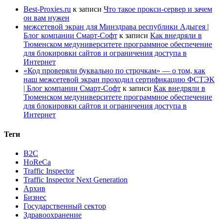
Best-Proxies.ru
к записи
Что такое прокси-сервер и зачем
он вам нужен
межсетевой экран для Минздрава республики Адыгея |
Блог компании Смарт-Софт
к записи
Как внедряли в
Тюменском медуниверситете программное обеспечение
для блокировки сайтов и ограничения доступа в
Интернет
«Код проверяли буквально по строчкам» — о том, как
наш межсетевой экран проходил сертификацию ФСТЭК
| Блог компании Смарт-Софт
к записи
Как внедряли в
Тюменском медуниверситете программное обеспечение
для блокировки сайтов и ограничения доступа в
Интернет
Теги
B2C
HoReCa
Traffic Inspector
Traffic Inspector Next Generation
Архив
Бизнес
Государственный сектор
Здравоохранение