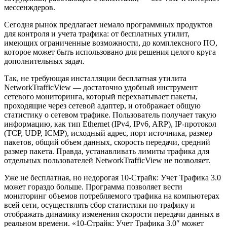
мессенждеров.
Сегодня рынок предлагает немало программных продуктов
для контроля и учета трафика: от бесплатных утилит,
имеющих ограниченные возможности, до комплексного ПО,
которое может быть использовано для решения целого круга
дополнительных задач.
Так, не требующая инсталляции бесплатная утилита
NetworkTrafficView — достаточно удобный инструмент
сетевого мониторинга, который перехватывает пакеты,
проходящие через сетевой адаптер, и отображает общую
статистику о сетевом трафике. Пользователь получает такую
информацию, как тип Ethernet (IPv4, IPv6, ARP), IP-протокол
(TCP, UDP, ICMP), исходный адрес, порт источника, размер
пакетов, общий объем данных, скорость передачи, средний
размер пакета. Правда, устанавливать лимиты трафика для
отдельных пользователей NetworkTrafficView не позволяет.
Уже не бесплатная, но недорогая 10-Страйк: Учет Трафика 3.0
может гораздо больше. Программа позволяет вести
мониторинг объемов потребляемого трафика на компьютерах
всей сети, осуществлять сбор статистики по трафику и
отображать динамику изменения скорости передачи данных в
реальном времени. «10-Страйк: Учет Трафика 3.0″ может