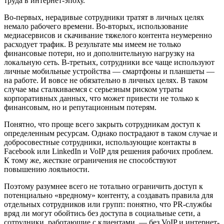
труда в интернет-эпоху.
Во-первых, нерадивые сотрудники тратят в личных целях
немало рабочего времени. Во-вторых, использование
медиасервисов и скачивание тяжелого контента неумеренно
расходует трафик. В результате мы имеем не только
финансовые потери, но и дополнительную нагрузку на
локальную сеть. В-третьих, сотрудники все чаще используют
личные мобильные устройства — смартфоны и планшеты —
на работе. И вовсе не обязательно в личных целях. В таком
случае мы сталкиваемся с серьезным риском утраты
корпоративных данных, что может привести не только к
финансовым, но и репутационным потерям.
Понятно, что проще всего закрыть сотрудникам доступ к
определенным ресурсам. Однако пострадают в таком случае и
добросовестные сотрудники, использующие контакты в
Facebook или LinkedIn и VoIP для решения рабочих проблем.
К тому же, жесткие ограничения не способствуют
повышению лояльности.
Поэтому разумнее всего не тотально ограничить доступ к
потенциально «вредному» контенту, а создавать правила для
отдельных сотрудников или групп: понятно, что PR-службы
вряд ли могут обойтись без доступа в социальные сети, а
сотрудники, работающие с клиентами, — без VoIP и интернет-