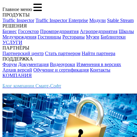
Главное меню
ПРОДУКТЫ
Traffic Inspector
Traffic Inspector Enterprise
Модули
Stable Stream
РЕШЕНИЯ
Бизнес
Госсектор
Промпредприятия
Агропредприятия
Школы
Медучреждения
Гостиницы
Рестораны
Музеи
Библиотеки
УСЛУГИ
ПАРТНЁРЫ
Партнерский центр
Стать партнером
Найти партнера
ПОДДЕРЖКА
Форум
Документация
Видеоуроки
Изменения в версиях
Архив версий
Обучение и сертификация
Контакты
КОМПАНИЯ
Блог компании Смарт-Софт