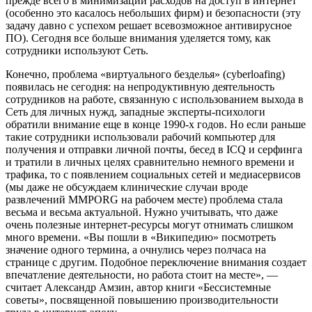
прежде всего в минимизации расходов на доступ в интернет
(особенно это касалось небольших фирм) и безопасности (эту
задачу давно с успехом решает всевозможное антивирусное
ПО). Сегодня все больше внимания уделяется тому, как
сотрудники используют Сеть.
Конечно, проблема «виртуального безделья» (cyberloafing)
появилась не сегодня: на непродуктивную деятельность
сотрудников на работе, связанную с использованием выхода в
Сеть для личных нужд, западные эксперты-психологи
обратили внимание еще в конце 1990-х годов. Но если раньше
такие сотрудники использовали рабочий компьютер для
получения и отправки личной почты, бесед в ICQ и серфинга
и тратили в личных целях сравнительно немного времени и
трафика, то с появлением социальных сетей и медиасервисов
(мы даже не обсуждаем клинические случаи вроде
развлечений MMPORG на рабочем месте) проблема стала
весьма и весьма актуальной. Нужно учитывать, что даже
очень полезные интернет-ресурсы могут отнимать слишком
много времени. «Вы пошли в «Википедию» посмотреть
значение одного термина, а очнулись через полчаса на
странице с другим. Подобное переключение внимания создает
впечатление деятельности, но работа стоит на месте», —
считает Александр Амзин, автор книги «Бессистемные
советы», посвященной повышению производительности