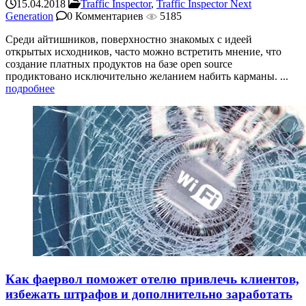
15.04.2018
Traffic Inspector
,
Traffic Inspector Next
Generation
0 Комментариев
5185
Среди айтишников, поверхностно знакомых с идеей
открытых исходников, часто можно встретить мнение, что
создание платных продуктов на базе open source
продиктовано исключительно желанием набить карманы. ...
подробнее
Как фаервол поможет отелю привлечь клиентов,
избежать штрафов и дополнительно заработать