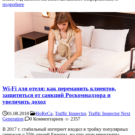
подробнее
Wi-Fi для отеля: как переманить клиентов,
защититься от санкций Роскомнадзора и
увеличить доход
01.08.2018
HoReCa
,
Traffic Inspector
,
Traffic Inspector Next
Generation
0 Комментариев
2357
В 2017 г. стабильный интернет входил в тройку популярных
сервисов у 55% отелей Европы, но при этом менеджеры