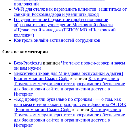
приложений
Wi-Fi для отеля: как переманить клиентов, защититься от
санкций Роскомнадзора и увеличить доход
Государственное бюджетное профессиональное
образовательное учреждение Московской области
«Щелковский колледж» (ГБПОУ МО «Щелковский
колледж»)
Контроль онлайн-активностей сотрудников
Свежие комментарии
Best-Proxies.ru
к записи
Что такое прокси-сервер и зачем
он вам нужен
межсетевой экран для Минздрава республики Адыгея |
Блог компании Смарт-Софт
к записи
Как внедряли в
Тюменском медуниверситете программное обеспечение
для блокировки сайтов и ограничения доступа в
Интернет
«Код проверяли буквально по строчкам» — о том, как
наш межсетевой экран проходил сертификацию ФСТЭК
| Блог компании Смарт-Софт
к записи
Как внедряли в
Тюменском медуниверситете программное обеспечение
для блокировки сайтов и ограничения доступа в
Интернет