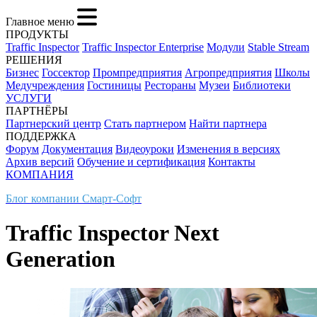
Главное меню
ПРОДУКТЫ
Traffic Inspector
Traffic Inspector Enterprise
Модули
Stable Stream
РЕШЕНИЯ
Бизнес
Госсектор
Промпредприятия
Агропредприятия
Школы
Медучреждения
Гостиницы
Рестораны
Музеи
Библиотеки
УСЛУГИ
ПАРТНЁРЫ
Партнерский центр
Стать партнером
Найти партнера
ПОДДЕРЖКА
Форум
Документация
Видеоуроки
Изменения в версиях
Архив версий
Обучение и сертификация
Контакты
КОМПАНИЯ
Блог компании Смарт-Софт
Traffic Inspector Next
Generation