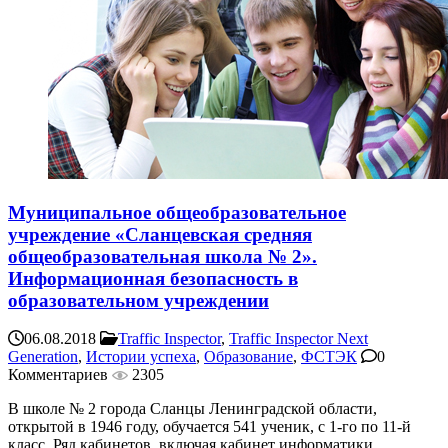
Муниципальное общеобразовательное
учреждение «Сланцевская средняя
общеобразовательная школа № 2».
Информационная безопасность в
образовательном учреждении
06.08.2018
Traffic Inspector
,
Traffic Inspector Next
Generation
,
Истории успеха
,
Образование
,
ФСТЭК
0
Комментариев
2305
В школе № 2 города Сланцы Ленинградской области,
открытой в 1946 году, обучается 541 ученик, с 1-го по 11-й
класс. Ряд кабинетов, включая кабинет информатики, ...