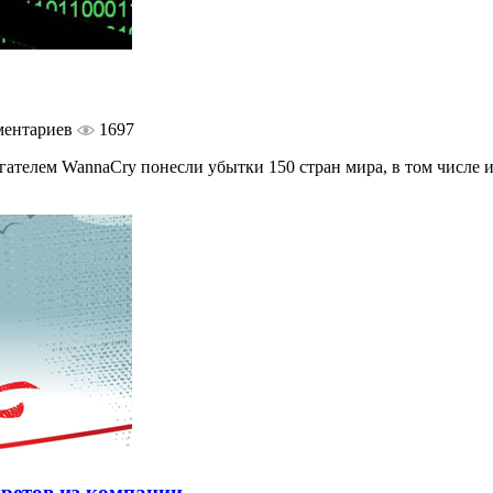
ментариев
1697
телем WannaCry понесли убытки 150 стран мира, в том числе и Р
кретов из компании