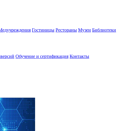
Медучреждения
Гостиницы
Рестораны
Музеи
Библиотеки
 версий
Обучение и сертификация
Контакты