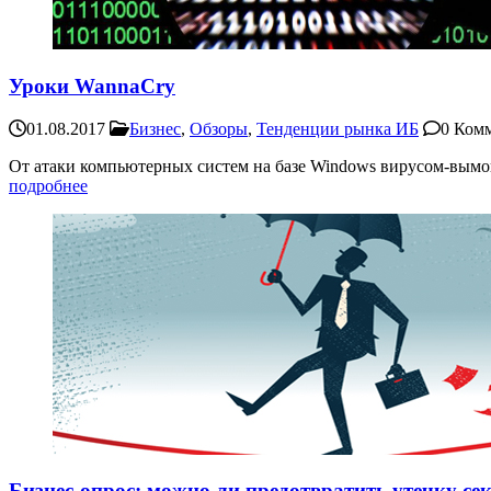
Уроки WannaCry
01.08.2017
Бизнес
,
Обзоры
,
Тенденции рынка ИБ
0 Ком
От атаки компьютерных систем на базе Windows вирусом-вымога
подробнее
Бизнес-опрос: можно ли предотвратить утечку се