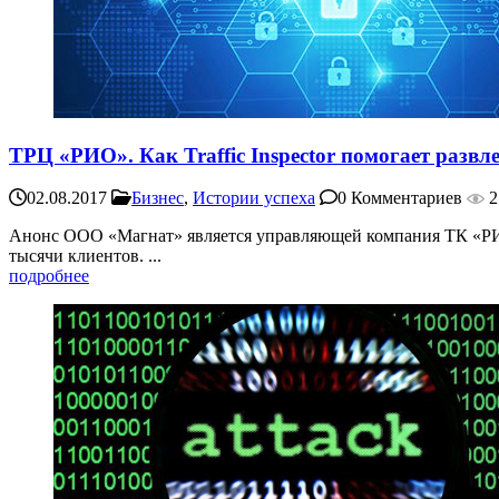
ТРЦ «РИО». Как Traffic Inspector помогает развл
02.08.2017
Бизнес
,
Истории успеха
0 Комментариев
2
Анонс ООО «Магнат» является управляющей компания ТК «РИ
тысячи клиентов. ...
подробнее