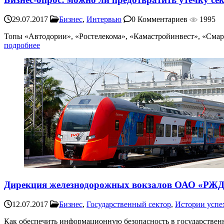
29.07.2017
Бизнес
,
Интервью
0 Комментариев
1995
Топы «Автодории», «Ростелекома», «Камастройинвест», «Смарт
подробнее
Дирекция железнодорожных вокзалов ОАО «РЖ
12.07.2017
Бизнес
,
Государственный сектор
,
Истории успе
Как обеспечить информационную безопасность в государствен