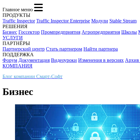
Главное меню
ПРОДУКТЫ
Traffic Inspector
Traffic Inspector Enterprise
Модули
Stable Stream
РЕШЕНИЯ
Бизнес
Госсектор
Промпредприятия
Агропредприятия
Школы
УСЛУГИ
ПАРТНЁРЫ
Партнерский центр
Стать партнером
Найти партнера
ПОДДЕРЖКА
Форум
Документация
Видеоуроки
Изменения в версиях
Архив
КОМПАНИЯ
Блог компании Смарт-Софт
Бизнес