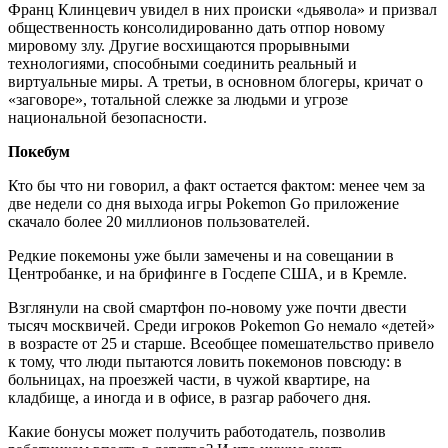
Франц Клинцевич увидел в них происки «дьявола» и призвал
общественность консолидированно дать отпор новому
мировому злу. Другие восхищаются прорывными
технологиями, способными соединить реальный и
виртуальные миры. А третьи, в основном блогеры, кричат о
«заговоре», тотальной слежке за людьми и угрозе
национальной безопасности.
Покебум
Кто бы что ни говорил, а факт остается фактом: менее чем за
две недели со дня выхода игры Pokemon Go приложение
скачало более 20 миллионов пользователей.
Редкие покемоны уже были замечены и на совещании в
Центробанке, и на брифинге в Госдепе США, и в Кремле.
Взглянули на свой смартфон по-новому уже почти двести
тысяч москвичей. Среди игроков Pokemon Go немало «детей»
в возрасте от 25 и старше. Всеобщее помешательство привело
к тому, что люди пытаются ловить покемонов повсюду: в
больницах, на проезжей части, в чужой квартире, на
кладбище, а иногда и в офисе, в разгар рабочего дня.
Какие бонусы может получить работодатель, позволив