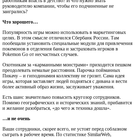
работникам впасть в детство? И что нужно знать
руководителю компании, чтобы его подчиненные не
заигрались?
Что хорошего…
Популярность игры можно использовать в маркетинговых
целях. В этом смысле отличился Сбербанк России. Там
пообещали установить специальные модули для привлечения
покемонов в отделения банка и застраховать игроков в
Pokemon Go от несчастных случаев.
Охотникам за «карманными монстрами» приходится пешком
преодолевать немалые расстояния. Парочка пойманных
Пикачу – и гиподинамия коллективу не грозит. Сама идея
игры, которая заставляет людей подняться с дивана и вести
более активный образ жизни, заслуживает уважения.
Есть шанс значительно повысить кругозор сотрудников.
Помимо географических и исторических знаний, прибавится
и желание разобраться, «до чего ж техника дошла».
…и не очень
Ваши сотрудники, скорее всего, не устоят перед соблазном
сыграть в рабочее время. По статистике SimilarWeb,