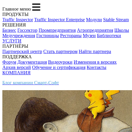
Главное меню
ПРОДУКТЫ
Traffic Inspector
Traffic Inspector Enterprise
Модули
Stable Stream
РЕШЕНИЯ
Бизнес
Госсектор
Промпредприятия
Агропредприятия
Школы
Медучреждения
Гостиницы
Рестораны
Музеи
Библиотеки
УСЛУГИ
ПАРТНЁРЫ
Партнерский центр
Стать партнером
Найти партнера
ПОДДЕРЖКА
Форум
Документация
Видеоуроки
Изменения в версиях
Архив версий
Обучение и сертификация
Контакты
КОМПАНИЯ
Блог компании Смарт-Софт