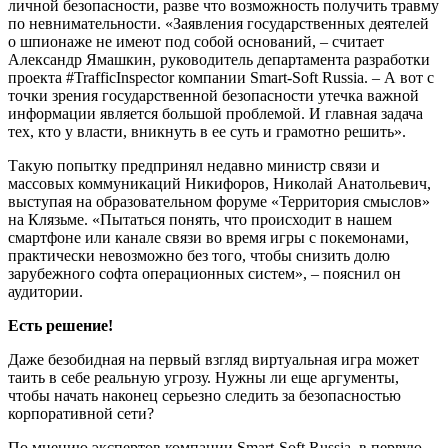
личной безопасности, разве что возможность получить травму
по невнимательности. «Заявления государственных деятелей
о шпионаже не имеют под собой оснований, – считает
Александр Ямашкин, руководитель департамента разработки
проекта ‪#‎TrafficInspector‬ компании Smart-Soft Russia. – А вот с
точки зрения государственной безопасности утечка важной
информации является большой проблемой. И главная задача
тех, кто у власти, вникнуть в ее суть и грамотно решить».
Такую попытку предпринял недавно министр связи и
массовых коммуникаций Никифоров, Николай Анатольевич,
выступая на образовательном форуме «Территория смыслов»
на Клязьме. «Пытаться понять, что происходит в нашем
смартфоне или канале связи во время игры с покемонами,
практически невозможно без того, чтобы снизить долю
зарубежного софта операционных систем», – пояснил он
аудитории.
Есть решение!
Даже безобидная на первый взгляд виртуальная игра может
таить в себе реальную угрозу. Нужны ли еще аргументы,
чтобы начать наконец серьезно следить за безопасностью
корпоративной сети?
По мнению экспертов компании Smart-Soft Russia, в первую