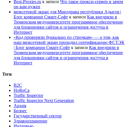
Best-Proxies.ru
к записи
Что такое прокси-сервер и зачем
он вам нужен
межсетевой экран для Минздрава республики Адыгея |
Блог компании Смарт-Софт
к записи
Как внедряли в
Тюменском медуниверситете программное обеспечение
для блокировки сайтов и ограничения доступа в
Интернет
«Код проверяли буквально по строчкам» — о том, как
наш межсетевой экран проходил сертификацию ФСТЭК
| Блог компании Смарт-Софт
к записи
Как внедряли в
Тюменском медуниверситете программное обеспечение
для блокировки сайтов и ограничения доступа в
Интернет
Теги
B2C
HoReCa
Traffic Inspector
Traffic Inspector Next Generation
Архив
Бизнес
Государственный сектор
Здравоохранение
Интервью