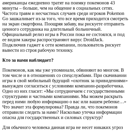
американцы ежедневно тратят на поимку покемонов 43
минуты – больше, чем на общение в социальных сетях.
Частота травм и несчастных случаев среди игроков Pokemon
Go зашкаливает из-за того, что все время приходится смотреть
на экран смартфона. Поощряя забаву, вы рискуете отправить
ценного сотрудника на длительный больничный.
Официальный релиз игры в России пока не состоялся, и под
ее видом хакеры распространяют вирус DroidJack.
Подключив гаджет к сети компании, пользователь рискует
вывести из строя рабочую технику.
Кто за нами наблюдает?
Покемонов, как мы уже упоминали, обвиняют во многом. В
том числе и в отношениях со спецслужбами. При скачивании
игры в свой мобильный будущий «охотник за привидениями»
вынужден согласиться с условиями компании-разработчика.
Одно из них гласит: «Мы сотрудничаем с государственными
структурами и частными компаниями. Мы можем раскрыть
перед ними любую информацию о вас или вашем ребенке…»
Что значит эта формулировка? Правда ли, что покемонов
отправили следить за нами? Насколько утечка информации
опасна для государственных и силовых структур?
Для обычного человека данная игра не несет никаких угроз