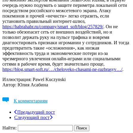
очередь нужно подумать о защите периметра локальной сети
посредством российского межсетевого экрана. Атаку
покемонов и прочей «нечисти» легко отразить, если
установить правильный интернет-шлюз,
https://habrahabr.ru/company/smart_soft/blog/257829/
. Он не
только обезопасит сеть от внешних воздействий, но и
позволит держать руку на пульсе трафика и вовремя
диагностировать признаки игромании у сотрудников. И тогда
предотвратить такие «осложнения», как низкая
эффективность труда и экономические потери из-за
чрезмерного увлечения онлайн-играми или социальными
сетями в рабочее время, будет значительно проще,
https://blog.smart-soft.ru/…/cheloveko-chasami-ne-razbrasyv…/
.
Иллюстрация: Pawel Kuczynski
Автор: Юлия Асабина
К комментариям
Предыдущий пост
Следующий пост
Найти: