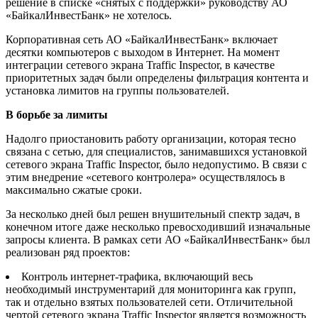
решение в списке «снятых с поддержки» руководству АО
«БайкалИнвестБанк» не хотелось.
Корпоративная сеть АО «БайкалИнвестБанк» включает
десятки компьютеров с выходом в Интернет. На момент
интеграции сетевого экрана Traffic Inspector, в качестве
приоритетных задач были определены фильтрация контента и
установка лимитов на группы пользователей.
В борьбе за лимиты
Надолго приостановить работу организации, которая тесно
связана с сетью, для специалистов, занимавшихся установкой
сетевого экрана Traffic Inspector, было недопустимо. В связи с
этим внедрение «сетевого контролера» осуществлялось в
максимально сжатые сроки.
За несколько дней был решен внушительный спектр задач, в
конечном итоге даже несколько превосходивший изначальные
запросы клиента. В рамках сети АО «БайкалИнвестБанк» был
реализован ряд проектов:
Контроль интернет-трафика, включающий весь
необходимый инструментарий для мониторинга как групп,
так и отдельно взятых пользователей сети. Отличительной
чертой сетевого экрана Traffic Inspector является возможность