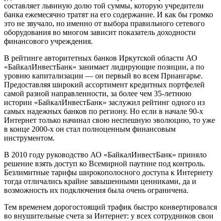
составляет львиную долю той суммы, которую учредители
банка ежемесячно тратят на его содержание. И как бы громко
это не звучало, но именно от выбора правильного сетевого
оборудования во многом зависит показатель доходности
финансового учреждения.
В рейтинге авторитетных банков Иркутской области АО
«БайкалИнвестБанк» занимает лидирующие позиции, а по
уровню капитализации — он первый во всем Приангарье.
Предоставляя широкий ассортимент кредитных портфелей
самой разной направленности, за более чем 35-летнюю
истории «БайкалИнвестБанк» заслужил рейтинг одного из
самых надежных банков по региону. Но если в начале 90-х
Интернет только начинал свою неспешную эволюцию, то уже
в конце 2000-х он стал полноценным финансовым
инструментом.
В 2010 году руководство АО «БайкалИнвестБанк» приняло
решение взять доступ ко Всемирной паутине под контроль.
Безлимитные тарифы широкополосного доступа к Интернету
тогда отличались крайне завышенными ценниками, да и
возможность их подключения была очень ограничена.
Тем временем дорогостоящий трафик быстро конвертировался
во внушительные счета за Интернет: у всех сотрудников свои