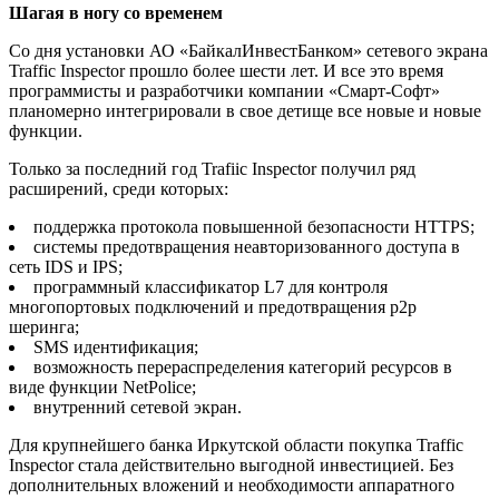
Шагая в ногу со временем
Со дня установки АО «БайкалИнвестБанком» сетевого экрана
Traffic Inspector прошло более шести лет. И все это время
программисты и разработчики компании «Смарт-Софт»
планомерно интегрировали в свое детище все новые и новые
функции.
Только за последний год Trafiic Inspector получил ряд
расширений, среди которых:
поддержка протокола повышенной безопасности HTTPS;
системы предотвращения неавторизованного доступа в
сеть IDS и IPS;
программный классификатор L7 для контроля
многопортовых подключений и предотвращения p2p
шеринга;
SMS идентификация;
возможность перераспределения категорий ресурсов в
виде функции NetPolice;
внутренний сетевой экран.
Для крупнейшего банка Иркутской области покупка Traffic
Inspector стала действительно выгодной инвестицией. Без
дополнительных вложений и необходимости аппаратного