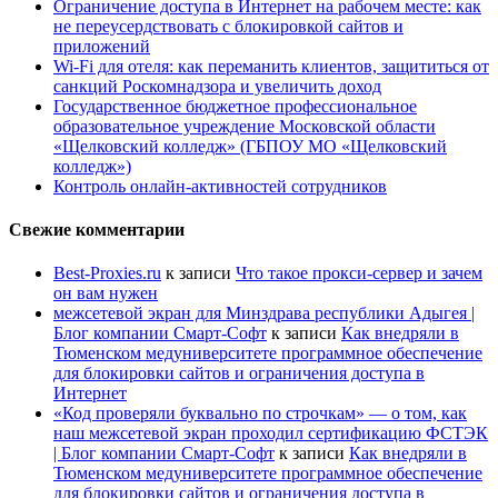
Ограничение доступа в Интернет на рабочем месте: как
не переусердствовать с блокировкой сайтов и
приложений
Wi-Fi для отеля: как переманить клиентов, защититься от
санкций Роскомнадзора и увеличить доход
Государственное бюджетное профессиональное
образовательное учреждение Московской области
«Щелковский колледж» (ГБПОУ МО «Щелковский
колледж»)
Контроль онлайн-активностей сотрудников
Свежие комментарии
Best-Proxies.ru
к записи
Что такое прокси-сервер и зачем
он вам нужен
межсетевой экран для Минздрава республики Адыгея |
Блог компании Смарт-Софт
к записи
Как внедряли в
Тюменском медуниверситете программное обеспечение
для блокировки сайтов и ограничения доступа в
Интернет
«Код проверяли буквально по строчкам» — о том, как
наш межсетевой экран проходил сертификацию ФСТЭК
| Блог компании Смарт-Софт
к записи
Как внедряли в
Тюменском медуниверситете программное обеспечение
для блокировки сайтов и ограничения доступа в