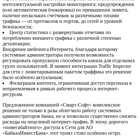
интеллектуальной настройки мониторинга: предупреждения
(или автоматическая блокировка) по превышении лимита,
наличие нескольких счетчиков за различными типами
трафика — от протоколов и портов, до сетей и уровней
безопасности;
Центр статистики с развернутыми отчетами по
потреблению внешнего трафика с различной степенью
детализации;
Внедрение шейпинга Интернета, благодаря которому
системные администраторы получили возможность
регулировать пропускную способность канала для отдельных
групп пользователей. В момент интеграции Traffic Inspector
для сети с лимитированным пакетом траффика это решение
было особенно актуальным;
Фильтрация контента, ограничившая доступ персонала к
неприемлемым в рамках рабочего процесса интернет-
ресурсам.
Предложенное компанией «Смарт-Софт» комплексное
решение не только в разы облегчило работу системных
администраторов банка, но и позволило существенно снизить
расходы на нецелевой интернет-трафик. В эпоху дорогого
«помегабайтного» доступа к Сети для АО
«БайкалИнвестБанк» этот пункт стоял особенно остро.