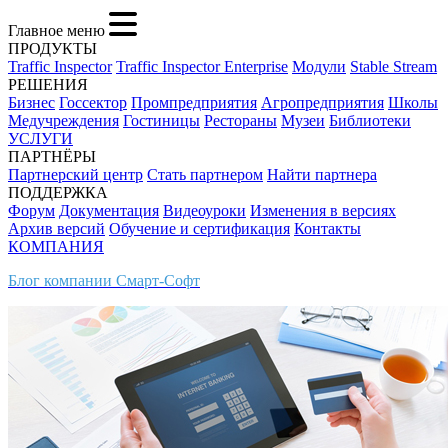
Главное меню
ПРОДУКТЫ
Traffic Inspector
Traffic Inspector Enterprise
Модули
Stable Stream
РЕШЕНИЯ
Бизнес
Госсектор
Промпредприятия
Агропредприятия
Школы
Медучреждения
Гостиницы
Рестораны
Музеи
Библиотеки
УСЛУГИ
ПАРТНЁРЫ
Партнерский центр
Стать партнером
Найти партнера
ПОДДЕРЖКА
Форум
Документация
Видеоуроки
Изменения в версиях
Архив версий
Обучение и сертификация
Контакты
КОМПАНИЯ
Блог компании Смарт-Софт