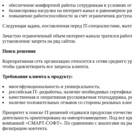
обеспечение комфортной работы сотрудникам в условиях о
балансировка нагрузки на интернет-канал и равномерное р
повышение работоспособности за счёт ограничения доступа
Следующая задача, поставленная перед IT-специалистами, вытек
Зачастую ограниченный объем интернет-канала тратился работн
установление запрета на ряд сайтов.
Поиск решения
Корпоративная сеть организации относится к сетям среднего у
чтобы удовлетворить все запросы клиента.
Требования клиента к продукту:
многофункциональность и универсальность;
российская IT- разработка, наличие необходимых сертифик
качественная и оперативная русскоязычная техподдержка, р
наличие положительных отзывов со стороны реальных клие
Приоритет в поиске IT-решений отдавался продуктам отечеств
деятельность ориентирована на импортозамещение. Под все к
компанией «СМАРТ-СОФТ». По сравнению с аналогами на рынке
фильтрацию контента.