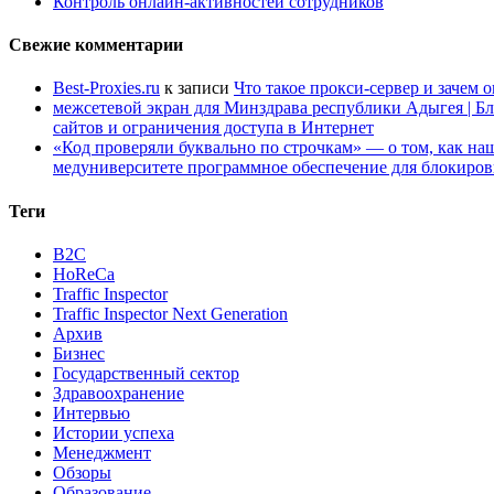
Контроль онлайн-активностей сотрудников
Свежие комментарии
Best-Proxies.ru
к записи
Что такое прокси-сервер и зачем 
межсетевой экран для Минздрава республики Адыгея | Б
сайтов и ограничения доступа в Интернет
«Код проверяли буквально по строчкам» — о том, как 
медуниверситете программное обеспечение для блокиров
Теги
B2C
HoReCa
Traffic Inspector
Traffic Inspector Next Generation
Архив
Бизнес
Государственный сектор
Здравоохранение
Интервью
Истории успеха
Менеджмент
Обзоры
Образование