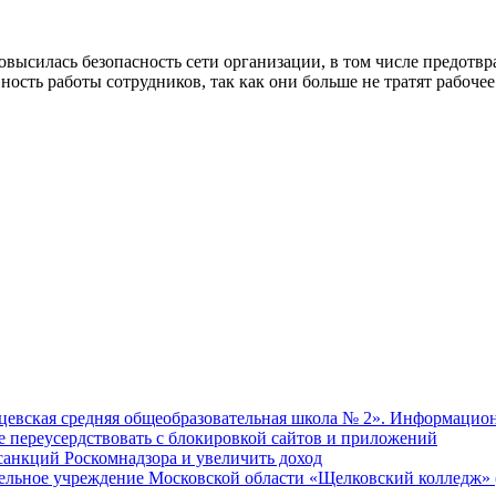
с повысилась безопасность сети организации, в том числе пред
сть работы сотрудников, так как они больше не тратят рабочее
евская средняя общеобразовательная школа № 2». Информацион
не переусердствовать с блокировкой сайтов и приложений
т санкций Роскомнадзора и увеличить доход
ательное учреждение Московской области «Щелковский колледж