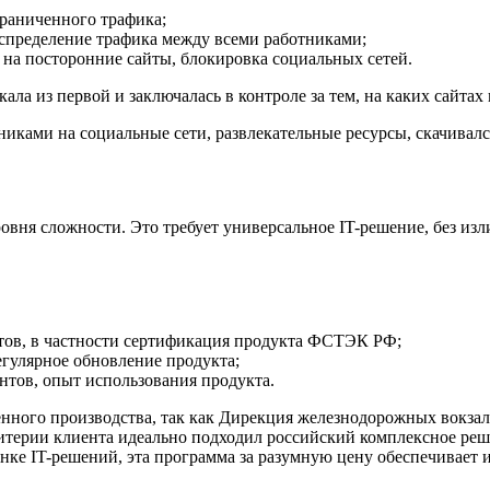
граниченного трафика;
аспределение трафика между всеми работниками;
 на посторонние сайты, блокировка социальных сетей.
ала из первой и заключалась в контроле за тем, на каких сайта
иками на социальные сети, развлекательные ресурсы, скачивался
ровня сложности. Это требует универсальное IT-решение, без из
атов, в частности сертификация продукта ФСТЭК РФ;
егулярное обновление продукта;
нтов, опыт использования продукта.
енного производства, так как Дирекция железнодорожных вокзал
ритерии клиента идеально подходил российский комплексное ре
 IT-решений, эта программа за разумную цену обеспечивает и