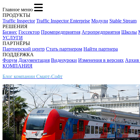
Главное меню
ПРОДУКТЫ
Traffic Inspector
Traffic Inspector Enterprise
Модули
Stable Stream
РЕШЕНИЯ
Бизнес
Госсектор
Промпредприятия
Агропредприятия
Школы
УСЛУГИ
ПАРТНЁРЫ
Партнерский центр
Стать партнером
Найти партнера
ПОДДЕРЖКА
Форум
Документация
Видеоуроки
Изменения в версиях
Архив
КОМПАНИЯ
Блог компании Смарт-Софт