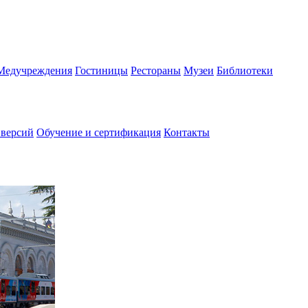
Медучреждения
Гостиницы
Рестораны
Музеи
Библиотеки
 версий
Обучение и сертификация
Контакты