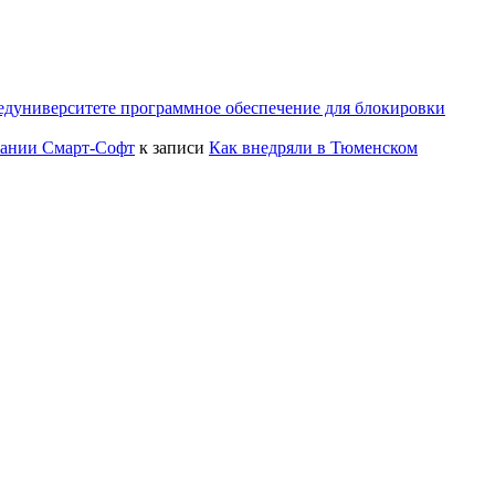
едуниверситете программное обеспечение для блокировки
пании Смарт-Софт
к записи
Как внедряли в Тюменском