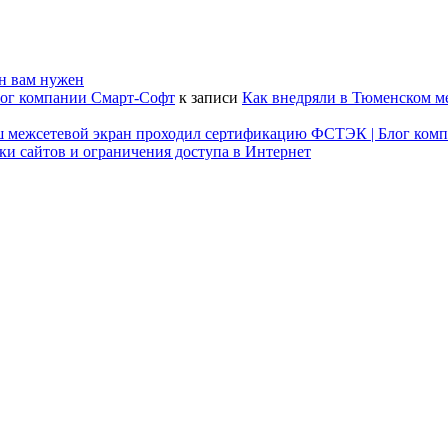
он вам нужен
лог компании Смарт-Софт
к записи
Как внедряли в Тюменском м
наш межсетевой экран проходил сертификацию ФСТЭК | Блог ком
ки сайтов и ограничения доступа в Интернет