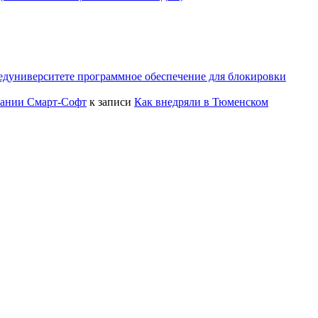
едуниверситете программное обеспечение для блокировки
пании Смарт-Софт
к записи
Как внедряли в Тюменском