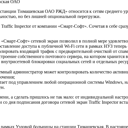
евская ОАО
станции Тимашевская ОАО РЖД» относится к сетям среднего ур
ностью, но без лишней опциональной перегрузки.
raffic Inspector от компании «Смарт-Софт». Сочетая в себе сразу
«Смарт-Софт» сетевой экран позволил в полной мере удовлетво
авление доступа к публичной Wi-Fi сети в рамках НУЗ теперь 
ролировать входящий трафик с предварительной очисткой от спам
оение собственного почтового сервера, на котором хранится в
внутрисетевой блокировки социальных сетей и отдельных ресур
мный администратор может контролировать количество активных 
ючения;
ботает под управлением любой операционной системы Windows, н
ен.
ни, а сделать пришлось не так мало: от индивидуальной настр
 со дня подписания договора сетевой экран Traffic Inspector вс
 рамках Узловой больницы на станции Тимашевская. В настояще