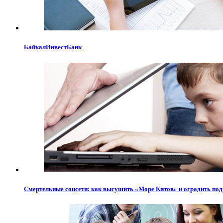
БайкалИнвестБанк
Смертельные соцсети: как высушить «Море Китов» и оградить под