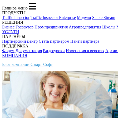
Главное меню
ПРОДУКТЫ
Traffic Inspector
Traffic Inspector Enterprise
Модули
Stable Stream
РЕШЕНИЯ
Бизнес
Госсектор
Промпредприятия
Агропредприятия
Школы
УСЛУГИ
ПАРТНЁРЫ
Партнерский центр
Стать партнером
Найти партнера
ПОДДЕРЖКА
Форум
Документация
Видеоуроки
Изменения в версиях
Архив
КОМПАНИЯ
Блог компании Смарт-Софт