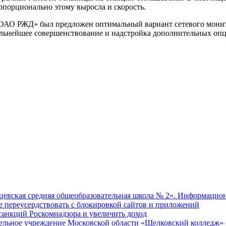
ропорционально этому выросла и скорость.
АО РЖД» был предложен оптимальный вариант сетевого монитори
, дальнейшее совершенствование и надстройка дополнительных о
евская средняя общеобразовательная школа № 2». Информацион
не переусердствовать с блокировкой сайтов и приложений
т санкций Роскомнадзора и увеличить доход
ательное учреждение Московской области «Щелковский колледж