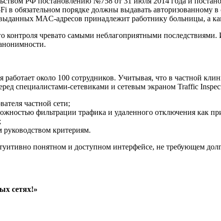
льством РФ постановлению №758 от 31 июля 2014 года и постан
i-Fi в обязательном порядке должны выдавать авторизованному в
з выданных MAC-адресов принадлежит работнику больницы, а ка
его контроля чревато самыми неблагоприятными последствиями. 
 анонимности.
аботает около 100 сотрудников. Учитывая, что в частной клини
еред специалистами-сетевиками и сетевым экраном Traffic Inspe
ателя частной сети;
можностью фильтрации трафика и удаленного отключения как пр
;
м руководством критериям.
интуитивно понятном и доступном интерфейсе, не требующем дол
ных сетях!»