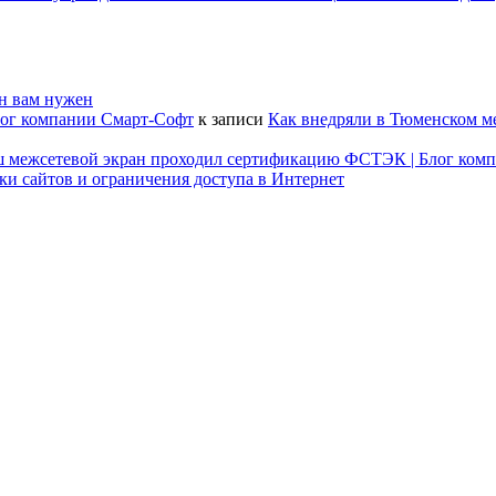
он вам нужен
лог компании Смарт-Софт
к записи
Как внедряли в Тюменском м
наш межсетевой экран проходил сертификацию ФСТЭК | Блог ком
ки сайтов и ограничения доступа в Интернет