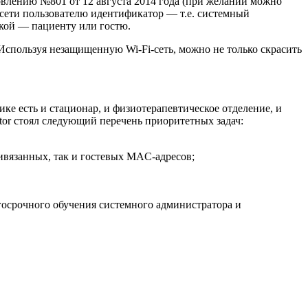
овлению №801 от 12 августа 2014 года (при желании можно
 сети пользователю идентификатор — т.е. системный
кой — пациенту или гостю.
Используя незащищенную Wi-Fi-сеть, можно не только скрасить
ке есть и стационар, и физиотерапевтическое отделение, и
ctor стоял следующий перечень приоритетных задач:
ивязанных, так и гостевых MAC-адресов;
госрочного обучения системного администратора и