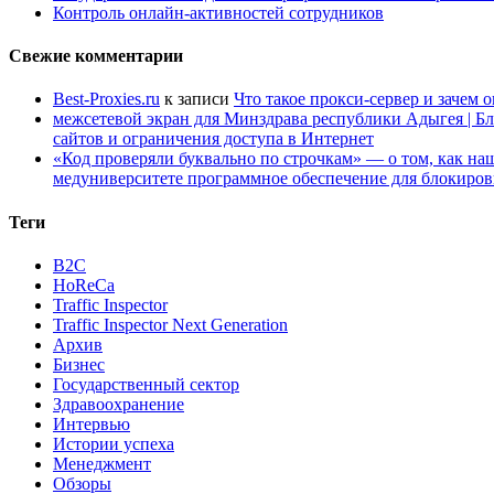
Контроль онлайн-активностей сотрудников
Свежие комментарии
Best-Proxies.ru
к записи
Что такое прокси-сервер и зачем 
межсетевой экран для Минздрава республики Адыгея | Б
сайтов и ограничения доступа в Интернет
«Код проверяли буквально по строчкам» — о том, как 
медуниверситете программное обеспечение для блокиров
Теги
B2C
HoReCa
Traffic Inspector
Traffic Inspector Next Generation
Архив
Бизнес
Государственный сектор
Здравоохранение
Интервью
Истории успеха
Менеджмент
Обзоры