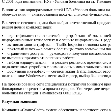
С 2001 года возглавляет НУЗ «Узловая больница на ст. Тимаш
В понимании корпоративных сетей НУЗ «Узловая больница на 
оборудования — универсальный продукт с гибкой функциональ
В качестве сетевого экрана был выбран отечественный продукт T
решил целый комплекс задач:
идентификация пользователей — разработанный компанией 
информационных технологиях и о защите информации». Предост
активная защита трафика — Traffic Inspector позволил конт
почтовый шлюз — в рамках больницы стало возможным постр
ограничение доступа — руководство получило возможность 
не имеющих прямого отношения к работе;
гибкая маршрутизация — в режиме реального времени систе
подключенных устройств с возможностью моментального откл
доступный интерфейс — сетевой экран Traffic Inspector ра
поликлинике Windows-совместимый сервер, выбор был очевид
На проектирование сети специалисты потратили минимум време
блокировки посредством прокси-серверов. Уже через две недели
больница на станции Тимашевская ОАО РЖД».
Разумная экономия
Компания «Смарт-Софт» сумела обеспечить целостность сети в