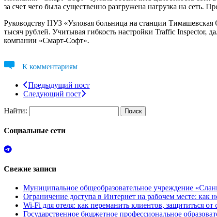
за счет чего была существенно разгружена нагрузка на сеть. П
Руководству НУЗ «Узловая больница на станции Тимашевская О
тысяч рублей. Учитывая гибкость настройки Traffic Inspector
компании «Смарт-Софт».
К комментариям
Предыдущий пост
Следующий пост
Найти:
Социальные сети
Свежие записи
Муниципальное общеобразовательное учреждение «Сланц
Ограничение доступа в Интернет на рабочем месте: как 
Wi-Fi для отеля: как переманить клиентов, защититься о
Государственное бюджетное профессиональное образов