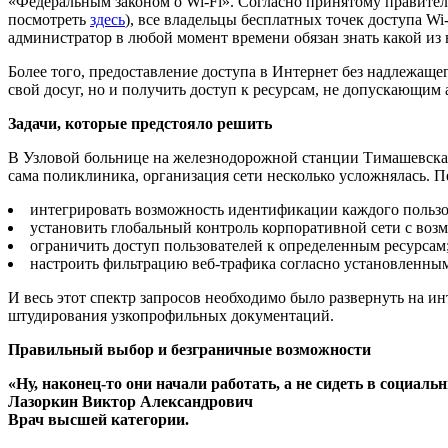
«Федеральным законом о Wi-Fi». Согласно принятому правите
посмотреть
здесь
), все владельцы бесплатных точек доступа W
администратор в любой момент времени обязан знать какой и
Более того, предоставление доступа в Интернет без надлежащ
свой досуг, но и получить доступ к ресурсам, не допускающим
Задачи, которые предстояло решить
В Узловой больнице на железнодорожной станции Тимашевская р
сама поликлиника, организация сети несколько усложнялась. П
интегрировать возможность идентификации каждого пользов
установить глобальный контроль корпоративной сети с воз
ограничить доступ пользователей к определенным ресурсам
настроить фильтрацию веб-трафика согласно установленны
И весь этот спектр запросов необходимо было развернуть на 
штудирования узкопрофильных документаций.
Правильный выбор и безграничные возможности
«Ну, наконец-то они начали работать, а не сидеть в социаль
Лазоркин Виктор Александрович
Врач высшей категории.