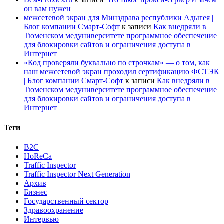
он вам нужен
межсетевой экран для Минздрава республики Адыгея |
Блог компании Смарт-Софт
к записи
Как внедряли в
Тюменском медуниверситете программное обеспечение
для блокировки сайтов и ограничения доступа в
Интернет
«Код проверяли буквально по строчкам» — о том, как
наш межсетевой экран проходил сертификацию ФСТЭК
| Блог компании Смарт-Софт
к записи
Как внедряли в
Тюменском медуниверситете программное обеспечение
для блокировки сайтов и ограничения доступа в
Интернет
Теги
B2C
HoReCa
Traffic Inspector
Traffic Inspector Next Generation
Архив
Бизнес
Государственный сектор
Здравоохранение
Интервью