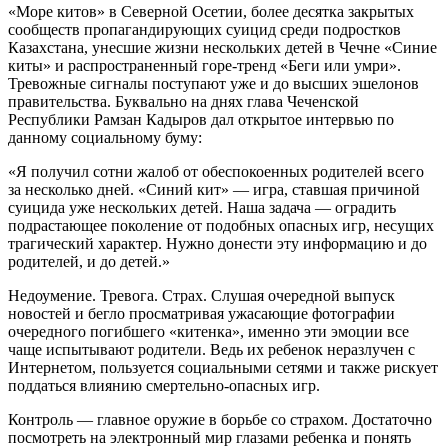
«Море китов» в Северной Осетии, более десятка закрытых
сообществ пропагандирующих суицид среди подростков
Казахстана, унесшие жизни нескольких детей в Чечне «Синие
киты» и распространенный горе-тренд «Беги или умри».
Тревожные сигналы поступают уже и до высших эшелонов
правительства. Буквально на днях глава Чеченской
Республики Рамзан Кадыров дал открытое интервью по
данному социальному буму:
«Я получил сотни жалоб от обеспокоенных родителей всего
за несколько дней. «Синий кит» — игра, ставшая причиной
суицида уже нескольких детей. Наша задача — оградить
подрастающее поколение от подобных опасных игр, несущих
трагический характер. Нужно донести эту информацию и до
родителей, и до детей.»
Недоумение. Тревога. Страх. Слушая очередной выпуск
новостей и бегло просматривая ужасающие фотографии
очередного погибшего «китенка», именно эти эмоции все
чаще испытывают родители. Ведь их ребенок неразлучен с
Интернетом, пользуется социальными сетями и также рискует
поддаться влиянию смертельно-опасных игр.
Контроль — главное оружие в борьбе со страхом. Достаточно
посмотреть на электронный мир глазами ребенка и понять