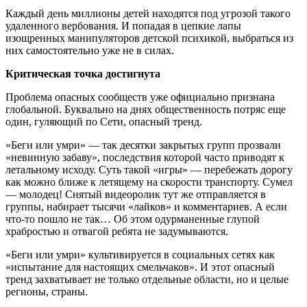
Каждый день миллионы детей находятся под угрозой такого
удаленного вербования. И попадая в цепкие лапы
изощренных манипуляторов детской психикой, выбраться из
них самостоятельно уже не в силах.
Критическая точка достигнута
Проблема опасных сообществ уже официально признана
глобальной. Буквально на днях общественность потряс еще
один, гуляющий по Сети, опасный тренд.
«Беги или умри» — так десятки закрытых групп прозвали
«невинную забаву», последствия которой часто приводят к
летальному исходу. Суть такой «игры» — перебежать дорогу
как можно ближе к летящему на скорости транспорту. Сумел
— молодец! Снятый видеоролик тут же отправляется в
группы, набирает тысячи «лайков» и комментариев. А если
что-то пошло не так… Об этом одурманенные глупой
храбростью и отвагой ребята не задумываются.
«Беги или умри» культивируется в социальных сетях как
«испытание для настоящих смельчаков». И этот опасный
тренд захватывает не только отдельные области, но и целые
регионы, страны.