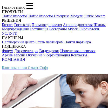
Главное меню
ПРОДУКТЫ
Traffic Inspector
Traffic Inspector Enterprise
Модули
Stable Stream
РЕШЕНИЯ
Бизнес
Госсектор
Промпредприятия
Агропредприятия
Школы
Медучреждения
Гостиницы
Рестораны
Музеи
Библиотеки
УСЛУГИ
ПАРТНЁРЫ
Партнерский центр
Стать партнером
Найти партнера
ПОДДЕРЖКА
Форум
Документация
Видеоуроки
Изменения в версиях
Архив версий
Обучение и сертификация
Контакты
КОМПАНИЯ
Блог компании Смарт-Софт