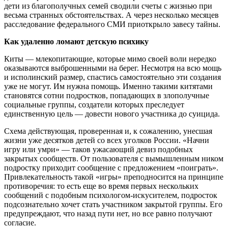
дети из благополучных семей сводили счеты с жизнью при
весьма странных обстоятельствах. А через несколько месяцев
расследование федерального СМИ приоткрыло завесу тайны.
Как удаленно ломают детскую психику
Киты — млекопитающие, которые мимо своей воли нередко
оказываются выброшенными на берег. Несмотря на всю мощь
и исполинский размер, спастись самостоятельно эти создания
уже не могут. Им нужна помощь. Именно такими китятами
становятся сотни подростков, попадающих в злополучные
социальные группы, создатели которых преследует
единственную цель — довести нового участника до суицида.
Схема действующая, проверенная и, к сожалению, унесшая
жизни уже десятков детей со всех уголков России. «Начни
игру или умри» — таков ужасающий девиз подобных
закрытых сообществ. От пользователя с вымышленным ником
подростку приходит сообщение с предложением «поиграть».
Привлекательность такой «игры» преподносится на принципе
противоречия: то есть еще во время первых нескольких
сообщений с подобным психологом-искусителем, подросток
подсознательно хочет стать участником закрытой группы. Его
предупреждают, что назад пути нет, но все равно получают
согласие.