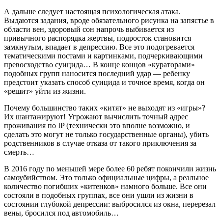
А дальше следует настоящая психологическая атака.
Выдаются задания, вроде обязательного рисунка на запястье в
области вен, здоровый сон напрочь выбивается из
привычного распорядка жертвы, подросток становится
замкнутым, впадает в депрессию. Все это подогревается
тематическими постами и картинками, подчеркивающими
превосходство суицида… В конце концов «кураторами»
подобных групп наносится последний удар — ребенку
предстоит указать способ суицида и точное время, когда он
«решит» уйти из жизни.
Почему большинство таких «китят» не выходят из «игры»?
Их шантажируют! Угрожают вычислить точный адрес
проживания по IP (технически это вполне возможно, и
сделать это могут не только государственные органы), убить
родственников в случае отказа от такого приключения за
смерть…
В 2016 году по меньшей мере более 60 ребят покончили жизнь
самоубийством. Это только официальные цифры, а реальное
количество погибших «китенков» намного больше. Все они
состояли в подобных группах, все они ушли из жизни в
состоянии глубокой депрессии: выбросился из окна, перерезал
вены, бросился под автомобиль…