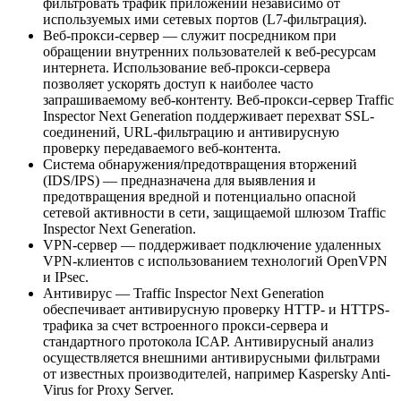
фильтровать трафик приложений независимо от
используемых ими сетевых портов (L7-фильтрация).
Веб-прокси-сервер — служит посредником при
обращении внутренних пользователей к веб-ресурсам
интернета. Использование веб-прокси-сервера
позволяет ускорять доступ к наиболее часто
запрашиваемому веб-контенту. Веб-прокси-сервер Traffic
Inspector Next Generation поддерживает перехват SSL-
соединений, URL-фильтрацию и антивирусную
проверку передаваемого веб-контента.
Система обнаружения/предотвращения вторжений
(IDS/IPS) — предназначена для выявления и
предотвращения вредной и потенциально опасной
сетевой активности в сети, защищаемой шлюзом Traffic
Inspector Next Generation.
VPN-сервер — поддерживает подключение удаленных
VPN-клиентов с использованием технологий OpenVPN
и IPsec.
Антивирус — Traffic Inspector Next Generation
обеспечивает антивирусную проверку HTTP- и HTTPS-
трафика за счет встроенного прокси-сервера и
стандартного протокола ICAP. Антивирусный анализ
осуществляется внешними антивирусными фильтрами
от известных производителей, например Kaspersky Anti-
Virus for Proxy Server.