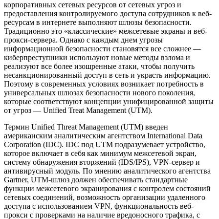
корпоративных сетевых ресурсов от сетевых угроз и
предоставления контролируемого доступа сотрудников к веб-
ресурсам в интернете выполняют шлюзы безопасности.
Традиционно это «классические» межсетевые экраны и веб-
прокси-сервера. Однако с каждым днем угрозы
информационной безопасности становятся все сложнее —
киберпреступники используют новые методы взлома и
реализуют все более изощренные атаки, чтобы получить
несанкционированный доступ в сеть и украсть информацию.
Поэтому в современных условиях возникает потребность в
универсальных шлюзах безопасности нового поколения,
которые соответствуют концепции унифицированной защиты
от угроз — Unified Treat Management (UTM).
Термин Unified Threat Management (UTM) введен
американским аналитическим агентством International Data
Corporation (IDC). IDC под UTM подразумевает устройство,
которое включает в себя как минимум межсетевой экран,
систему обнаружения вторжений (IDS/IPS), VPN-сервер и
антивирусный модуль. По мнению аналитического агентства
Gartner, UTM-шлюз должен обеспечивать стандартные
функции межсетевого экранирования с контролем состояний
сетевых соединений, возможность организации удаленного
доступа с использованием VPN, функциональность веб-
прокси с проверками на наличие вредоносного трафика, с