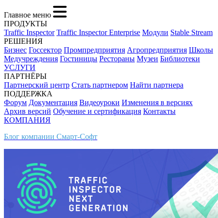
Главное меню
ПРОДУКТЫ
Traffic Inspector
Traffic Inspector Enterprise
Модули
Stable Stream
РЕШЕНИЯ
Бизнес
Госсектор
Промпредприятия
Агропредприятия
Школы
Медучреждения
Гостиницы
Рестораны
Музеи
Библиотеки
УСЛУГИ
ПАРТНЁРЫ
Партнерский центр
Стать партнером
Найти партнера
ПОДДЕРЖКА
Форум
Документация
Видеоуроки
Изменения в версиях
Архив версий
Обучение и сертификация
Контакты
КОМПАНИЯ
Блог компании Смарт-Софт