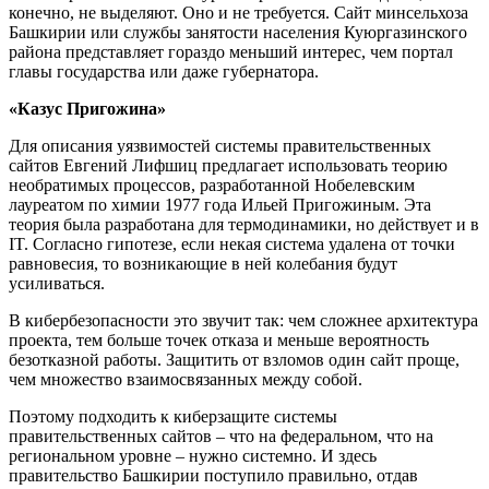
конечно, не выделяют. Оно и не требуется. Сайт минсельхоза
Башкирии или службы занятости населения Куюргазинского
района представляет гораздо меньший интерес, чем портал
главы государства или даже губернатора.
«Казус Пригожина»
Для описания уязвимостей системы правительственных
сайтов Евгений Лифшиц предлагает использовать теорию
необратимых процессов, разработанной Нобелевским
лауреатом по химии 1977 года Ильей Пригожиным. Эта
теория была разработана для термодинамики, но действует и в
IT. Согласно гипотезе, если некая система удалена от точки
равновесия, то возникающие в ней колебания будут
усиливаться.
В кибербезопасности это звучит так: чем сложнее архитектура
проекта, тем больше точек отказа и меньше вероятность
безотказной работы. Защитить от взломов один сайт проще,
чем множество взаимосвязанных между собой.
Поэтому подходить к киберзащите системы
правительственных сайтов – что на федеральном, что на
региональном уровне – нужно системно. И здесь
правительство Башкирии поступило правильно, отдав