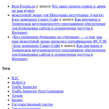
Best-Proxies.ru
к записи
Что такое прокси-сервер и зачем
он вам нужен
межсетевой экран для Минздрава республики Адыгея |
Блог компании Смарт-Софт
к записи
Как внедряли в
Тюменском медуниверситете программное обеспечение
для блокировки сайтов и ограничения доступа в
Интернет
«Код проверяли буквально по строчкам» — о том, как
наш межсетевой экран проходил сертификацию ФСТЭК
| Блог компании Смарт-Софт
к записи
Как внедряли в
Тюменском медуниверситете программное обеспечение
для блокировки сайтов и ограничения доступа в
Интернет
Теги
B2C
HoReCa
Traffic Inspector
Traffic Inspector Next Generation
Архив
Бизнес
Государственный сектор
Здравоохранение