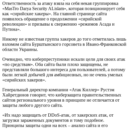
Ответственность за атаку взяла на себя некая группировка
«MasTro Darya Security ALislam», которая позиционирует себя
как «сирийские хакеры». На главной странице сайта
появилось обращение о продолжении «сирийской
революции» и призывы к свержению «режимов Асада и
Путина».
Никому не известная группа хакеров до того отметилась лишь
взломом сайта Бурштынского горсовета в Ивано-Франковской
области Украины.
Очевидно, что киберпреступники искали цели для своих атак
«по средствам». Оба сайта были плохо защищены, не
представляли большого интереса для пользователей, а потому
были легкой добычей для амбициозных, но не очень умелых
«сирийских хакеров».
Генеральный директор компании «Атак Киллер» Рустэм
Хайретдинов говорит, что киберзащита правительственных
сайтов регионального уровня в принципе не отличается от
защиты любого другого сайта.
«Их надо защищать от DDoS-атак, от хакерских атак, от
загрузки зараженных документов и тому подобное.
Принципы защиты одни на всех – анализ сайта и его