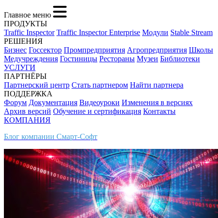
Главное меню
ПРОДУКТЫ
Traffic Inspector
Traffic Inspector Enterprise
Модули
Stable Stream
РЕШЕНИЯ
Бизнес
Госсектор
Промпредприятия
Агропредприятия
Школы
Медучреждения
Гостиницы
Рестораны
Музеи
Библиотеки
УСЛУГИ
ПАРТНЁРЫ
Партнерский центр
Стать партнером
Найти партнера
ПОДДЕРЖКА
Форум
Документация
Видеоуроки
Изменения в версиях
Архив версий
Обучение и сертификация
Контакты
КОМПАНИЯ
Блог компании Смарт-Софт