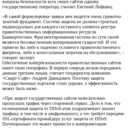
вопросы безопасности всех своих сайтов одному
государственному оператору, считает Евгений Лифшиц.
«В самой формулировке заявки мне видится очень грамотно
залитый фундамент. Система защиты не должна строиться
индивидуально для каждого составного элемента реестра
правительственных информационных ресурсов
Башкортостана. Фрагментированная система по сути своей
является бессмысленным копированием сущностей. И это
привело бы либо к падению условного правительственного
фаервола, либо к колоссальным затратам на обслуживание», –
говорит эксперт.
Обеспечение кибербезопасности правительственных сайтов
имеет свою специфику. В первую очередь нельзя передавать
данные третьим лицам, считает гендиректор компании
«Смарт-Софт» Андрей Давидович. Поэтому защита
государственных порталов стоит дороже, а эффективность
может быть ниже.
«При защите государственных сайтов нежелательно
пропускать трафик через сторонний сервис. Дело в том, что
полноценная защита от DDoS-атак подразумевает анализ
трафика, в том числе и шифрованного, а это требует передачи
SSL-сертификата провайдеру услуг защиты от DDoS.
Потенциально это может привести к компрометации