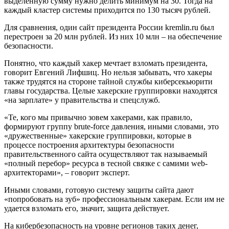
выделенную сумму нужно делить минимум на 30. Тогда на
каждый кластер системы приходится по 130 тысяч рублей.
Для сравнения, один сайт президента России kremlin.ru был
перестроен за 20 млн рублей. Из них 10 млн – на обеспечение
безопасности.
Понятно, что каждый хакер мечтает взломать президента,
говорит Евгений Лифшиц. Но нельзя забывать, что хакеры
также трудятся на стороне тайной службы киберсекьюрити
главы государства. Целые хакерские группировки находятся
«на зарплате» у правительства и спецслужб.
«Те, кого мы привычно зовем хакерами, как правило,
формируют группу brute-force давления, иными словами, это
«дружественные» хакерские группировки, которые в
процессе построения архитектуры безопасности
правительственного сайта осуществляют так называемый
«полный перебор» ресурса в тесной связке с самими web-
архитекторами», – говорит эксперт.
Иными словами, готовую систему защиты сайта дают
«попробовать на зуб» профессиональным хакерам. Если им не
удается взломать его, значит, защита действует.
На кибербезопасность на уровне регионов таких денег,