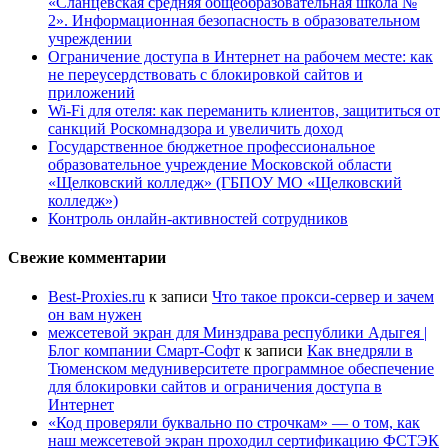
«Сланцевская средняя общеобразовательная школа №
2». Информационная безопасность в образовательном
учреждении
Ограничение доступа в Интернет на рабочем месте: как
не переусердствовать с блокировкой сайтов и
приложений
Wi-Fi для отеля: как переманить клиентов, защититься от
санкций Роскомнадзора и увеличить доход
Государственное бюджетное профессиональное
образовательное учреждение Московской области
«Щелковский колледж» (ГБПОУ МО «Щелковский
колледж»)
Контроль онлайн-активностей сотрудников
Свежие комментарии
Best-Proxies.ru
к записи
Что такое прокси-сервер и зачем
он вам нужен
межсетевой экран для Минздрава республики Адыгея |
Блог компании Смарт-Софт
к записи
Как внедряли в
Тюменском медуниверситете программное обеспечение
для блокировки сайтов и ограничения доступа в
Интернет
«Код проверяли буквально по строчкам» — о том, как
наш межсетевой экран проходил сертификацию ФСТЭК