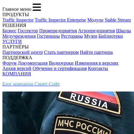
Главное меню
ПРОДУКТЫ
Traffic Inspector
Traffic Inspector Enterprise
Модули
Stable Stream
РЕШЕНИЯ
Бизнес
Госсектор
Промпредприятия
Агропредприятия
Школы
Медучреждения
Гостиницы
Рестораны
Музеи
Библиотеки
УСЛУГИ
ПАРТНЁРЫ
Партнерский центр
Стать партнером
Найти партнера
ПОДДЕРЖКА
Форум
Документация
Видеоуроки
Изменения в версиях
Архив версий
Обучение и сертификация
Контакты
КОМПАНИЯ
Блог компании Смарт-Софт