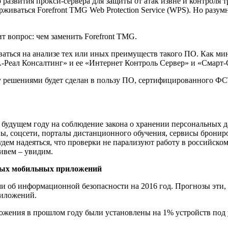
 развития прокси-сервера для защиты от атак извне и контроля т
живаться Forefront TMG Web Protection Service (WPS). Но разум
т вопрос: чем заменить Forefront TMG.
ваться на анализе тех или иных преимуществ такого ПО. Как м
-Реал Консалтинг» и ее «Интернет Контроль Сервер» и «Смарт-Соф
у решениями будет сделан в пользу ПО, сертифицированного ФС
 будущем году на соблюдение закона о хранении персональных да
ы, соцсети, порталы дистанционного обучения, сервисы брониро
удем надеяться, что проверки не парализуют работу в российско
живем – увидим.
сных мобильных приложений
ми об информационной безопасности на 2016 год. Прогнозы эти,
риложений.
ожения в прошлом году были установлены на 1% устройств под 