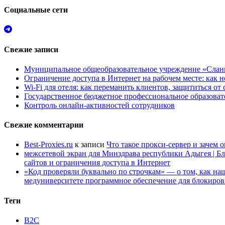
Социальные сети
Свежие записи
Муниципальное общеобразовательное учреждение «Сланц
Ограничение доступа в Интернет на рабочем месте: как 
Wi-Fi для отеля: как переманить клиентов, защититься о
Государственное бюджетное профессиональное образов
Контроль онлайн-активностей сотрудников
Свежие комментарии
Best-Proxies.ru
к записи
Что такое прокси-сервер и зачем 
межсетевой экран для Минздрава республики Адыгея | Б
сайтов и ограничения доступа в Интернет
«Код проверяли буквально по строчкам» — о том, как 
медуниверситете программное обеспечение для блокиров
Теги
B2C