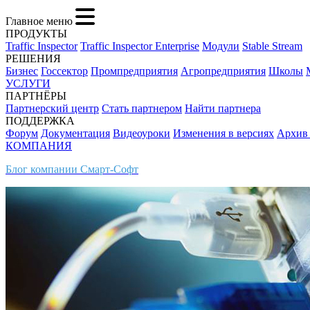
Главное меню
ПРОДУКТЫ
Traffic Inspector
Traffic Inspector Enterprise
Модули
Stable Stream
РЕШЕНИЯ
Бизнес
Госсектор
Промпредприятия
Агропредприятия
Школы
УСЛУГИ
ПАРТНЁРЫ
Партнерский центр
Стать партнером
Найти партнера
ПОДДЕРЖКА
Форум
Документация
Видеоуроки
Изменения в версиях
Архив
КОМПАНИЯ
Блог компании Смарт-Софт