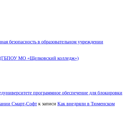
ная безопасность в образовательном учреждении
» (ГБПОУ МО «Щелковский колледж»)
едуниверситете программное обеспечение для блокировки
пании Смарт-Софт
к записи
Как внедряли в Тюменском