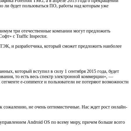
рафика Forefront TMG, а в апреле 2015 года о прекращении
но ли будет пользоваться ПО, работы над которым уже
инимум три отечественные компании могут предложить
т» с Traffic Inspector.
ТЭК, и разработчика, который сможет предложить наиболее
нных, который вступил в силу 1 сентября 2015 года, будет
вания, то есть весь спектр электронной коммерции», —
м сегменте e-commerce и пользователи не потеряют возможности
 к сожалению, не очень оптимистичные. Нас ждет рост онлайн-
управлением Android OS по всему миру, причем больше всего