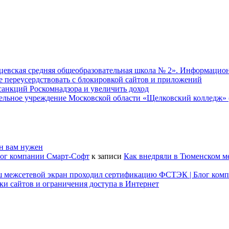
евская средняя общеобразовательная школа № 2». Информацион
не переусердствовать с блокировкой сайтов и приложений
т санкций Роскомнадзора и увеличить доход
ательное учреждение Московской области «Щелковский колледж
он вам нужен
лог компании Смарт-Софт
к записи
Как внедряли в Тюменском м
наш межсетевой экран проходил сертификацию ФСТЭК | Блог ком
ки сайтов и ограничения доступа в Интернет