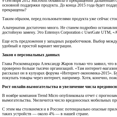
9 сентября 2012 Microsoft объявила о прекращении дальнейшего
основной поддержки продукта. До конца 2015 года будет поддер
прекращены?
Таким образом, перед пользователями продукта уже сейчас стои
Альтернатив достаточно много. Не станем подробно останавли
достойную замену. Это Entensys Corporation с UserGate UTM, «А
Еще есть предложения у западных разработчиков. Выбор межд
удобный и простой вариант миграции.
Закон о персональных данных
Глава Роскомнадзора Александр Жаров только что заявил, что в
проверено больше тысячи организаций. «Там интернет-магазин
рассказал он в кулуарах форума «Интернет-экономика-2015». Б
покупать товары через интернет, например. Хотя, конечно, по
Рост онлайн-вымогательства и увеличение числа вредоно
В ноябре компания Trend Micro опубликовала отчет с прогноза
вымогательства. Увеличится число вредоносных мобильных п
С этим мы столкнемся и в России: потенциально опасные прил
таких устройств — около 4% — в нашей стране.