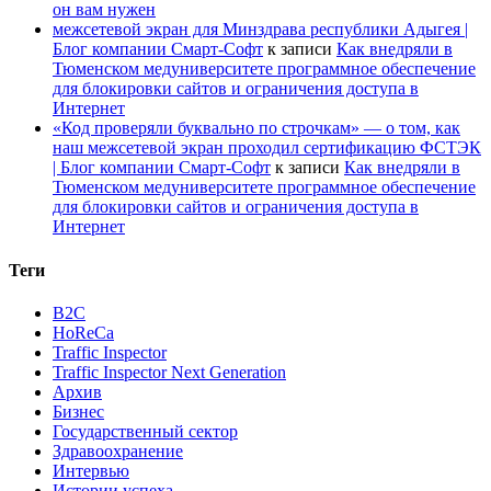
он вам нужен
межсетевой экран для Минздрава республики Адыгея |
Блог компании Смарт-Софт
к записи
Как внедряли в
Тюменском медуниверситете программное обеспечение
для блокировки сайтов и ограничения доступа в
Интернет
«Код проверяли буквально по строчкам» — о том, как
наш межсетевой экран проходил сертификацию ФСТЭК
| Блог компании Смарт-Софт
к записи
Как внедряли в
Тюменском медуниверситете программное обеспечение
для блокировки сайтов и ограничения доступа в
Интернет
Теги
B2C
HoReCa
Traffic Inspector
Traffic Inspector Next Generation
Архив
Бизнес
Государственный сектор
Здравоохранение
Интервью
Истории успеха