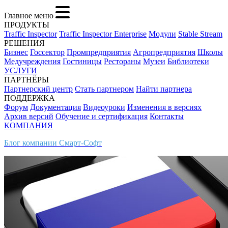
Главное меню
ПРОДУКТЫ
Traffic Inspector
Traffic Inspector Enterprise
Модули
Stable Stream
РЕШЕНИЯ
Бизнес
Госсектор
Промпредприятия
Агропредприятия
Школы
Медучреждения
Гостиницы
Рестораны
Музеи
Библиотеки
УСЛУГИ
ПАРТНЁРЫ
Партнерский центр
Стать партнером
Найти партнера
ПОДДЕРЖКА
Форум
Документация
Видеоуроки
Изменения в версиях
Архив версий
Обучение и сертификация
Контакты
КОМПАНИЯ
Блог компании Смарт-Софт