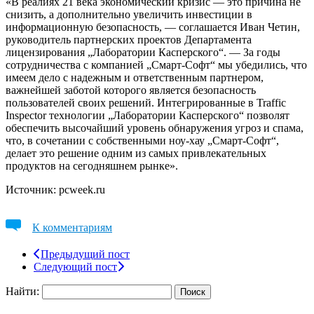
«В реалиях 21 века экономический кризис — это причина не
снизить, а дополнительно увеличить инвестиции в
информационную безопасность, — соглашается Иван Четин,
руководитель партнерских проектов Департамента
лицензирования „Лаборатории Касперского“. — За годы
сотрудничества с компанией „Смарт-Софт“ мы убедились, что
имеем дело с надежным и ответственным партнером,
важнейшей заботой которого является безопасность
пользователей своих решений. Интегрированные в Traffic
Inspector технологии „Лаборатории Касперского“ позволят
обеспечить высочайший уровень обнаружения угроз и спама,
что, в сочетании с собственными ноу-хау „Смарт-Софт“,
делает это решение одним из самых привлекательных
продуктов на сегодняшнем рынке».
Источник: pcweek.ru
К комментариям
Предыдущий пост
Следующий пост
Найти: