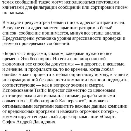
темах сообщений также могут использоваться почтовыми
клиентами для фильтрации сообщений или сортировки писем
по папкам.
В модуле предусмотрен белый список адресов отправителей.
В случае если адрес занесен администратором в белый
список, сообщение принимается, минуя все этапы анализа.
Предусмотрены установка уровня агрессивности проверки и
размера проверяемых сообщений.
«Бороться с вирусами, спамом, хакерами нужно во все
времена. Это бесспорно. Но если в период сильной
экономики все способы допустимы — и дорогие, и дешевые,
и лечение, и профилактика, то во времена, когда любая
ошибка может привести к неблагоприятному исходу, к защите
информационной безопасности компании нужно и подходить
соответствующе — как к вопросу жизни и смерти.
Использование Traffic Inspector совместно со шлюзовым
антивирусным и антиспам-плагинами, разработанными
совместно с „Лабораторией Касперского“, поможет с
оптимальными затратами защитить важные данные компании
от вредоносных программ и избежать огромных потерь», —
комментирует генеральный директор компании «Смарт-
Софт» Андрей Давидович.