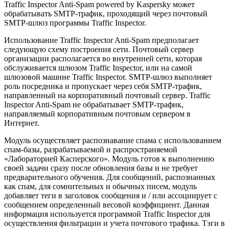
Traffic Inspector Anti-Spam powered by Kasperskу может
обрабатывать SMTP-трафик, проходящий через почтовый
SMTP-шлюз программы Traffic Inspector.
Использование Traffic Inspector Anti-Spam предполагает
следующую схему построения сети. Почтовый сервер
организации располагается во внутренней сети, которая
обслуживается шлюзом Traffic Inspector, или на самой
шлюзовой машине Traffic Inspector. SMTP-шлюз выполняет
роль посредника и пропускает через себя SMTP-трафик,
направленный на корпоративный почтовый сервер. Traffic
Inspector Anti-Spam не обрабатывает SMTP-трафик,
направляемый корпоративным почтовым сервером в
Интернет.
Модуль осуществляет распознавание спама с использованием
спам-базы, разрабатываемой и распространяемой
«Лабораторией Касперского». Модуль готов к выполнению
своей задачи сразу после обновления базы и не требует
предварительного обучения. Для сообщений, распознанных
как спам, для сомнительных и обычных писем, модуль
добавляет теги в заголовок сообщения и / или ассоциирует с
сообщением определенный весовой коэффициент. Данная
информация используется программой Traffic Inspector для
осуществления фильтрации и учета почтового трафика. Тэги в