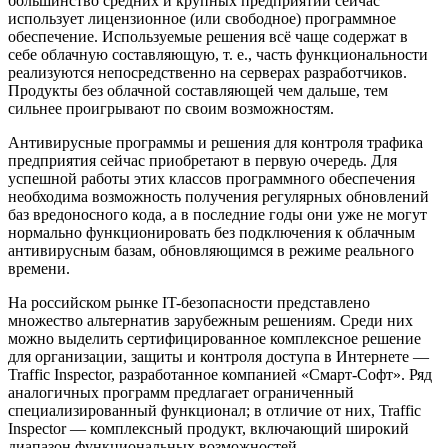
большинство средних и крупных предприятий сейчас
использует лицензионное (или свободное) программное
обеспечение. Используемые решения всё чаще содержат в
себе облачную составляющую, т. е., часть функциональности
реализуются непосредственно на серверах разработчиков.
Продукты без облачной составляющей чем дальше, тем
сильнее проигрывают по своим возможностям.
Антивирусные программы и решения для контроля трафика
предприятия сейчас приобретают в первую очередь. Для
успешной работы этих классов программного обеспечения
необходима возможность получения регулярных обновлений
баз вредоносного кода, а в последние годы они уже не могут
нормально функционировать без подключения к облачным
антивирусным базам, обновляющимся в режиме реального
времени.
На российском рынке IT-безопасности представлено
множество альтернатив зарубежным решениям. Среди них
можно выделить сертифицированное комплексное решение
для организации, защиты и контроля доступа в Интернете —
Traffic Inspector, разработанное компанией «Смарт-Софт». Ряд
аналогичных программ предлагает ограниченный
специализированный функционал; в отличие от них, Traffic
Inspector — комплексный продукт, включающий широкий
диапазон функциональных возможностей.