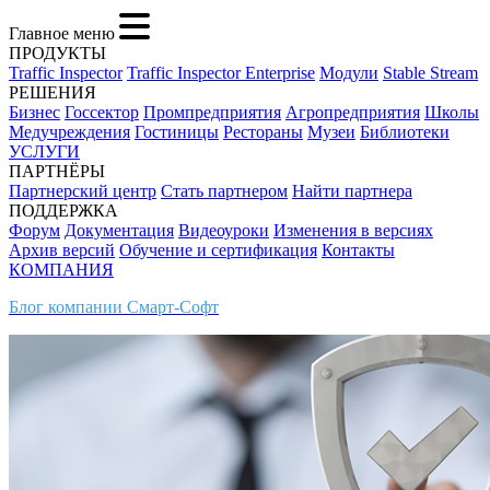
Главное меню
ПРОДУКТЫ
Traffic Inspector
Traffic Inspector Enterprise
Модули
Stable Stream
РЕШЕНИЯ
Бизнес
Госсектор
Промпредприятия
Агропредприятия
Школы
Медучреждения
Гостиницы
Рестораны
Музеи
Библиотеки
УСЛУГИ
ПАРТНЁРЫ
Партнерский центр
Стать партнером
Найти партнера
ПОДДЕРЖКА
Форум
Документация
Видеоуроки
Изменения в версиях
Архив версий
Обучение и сертификация
Контакты
КОМПАНИЯ
Блог компании Смарт-Софт