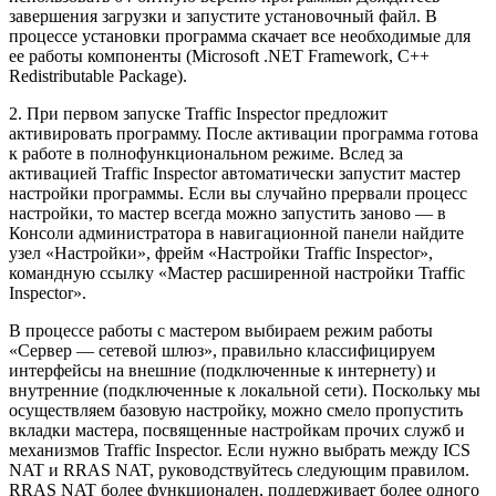
завершения загрузки и запустите установочный файл. В
процессе установки программа скачает все необходимые для
ее работы компоненты (Microsoft .NET Framework, C++
Redistributable Package).
2. При первом запуске Traffic Inspector предложит
активировать программу. После активации программа готова
к работе в полнофункциональном режиме. Вслед за
активацией Traffic Inspector автоматически запустит мастер
настройки программы. Если вы случайно прервали процесс
настройки, то мастер всегда можно запустить заново — в
Консоли администратора в навигационной панели найдите
узел «Настройки», фрейм «Настройки Traffic Inspector»,
командную ссылку «Мастер расширенной настройки Traffic
Inspector».
В процессе работы с мастером выбираем режим работы
«Сервер — сетевой шлюз», правильно классифицируем
интерфейсы на внешние (подключенные к интернету) и
внутренние (подключенные к локальной сети). Поскольку мы
осуществляем базовую настройку, можно смело пропустить
вкладки мастера, посвященные настройкам прочих служб и
механизмов Traffic Inspector. Если нужно выбрать между ICS
NAT и RRAS NAT, руководствуйтесь следующим правилом.
RRAS NAT более функционален, поддерживает более одного