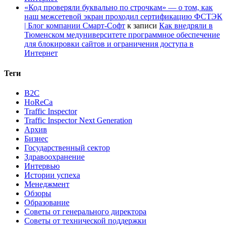
«Код проверяли буквально по строчкам» — о том, как
наш межсетевой экран проходил сертификацию ФСТЭК
| Блог компании Смарт-Софт
к записи
Как внедряли в
Тюменском медуниверситете программное обеспечение
для блокировки сайтов и ограничения доступа в
Интернет
Теги
B2C
HoReCa
Traffic Inspector
Traffic Inspector Next Generation
Архив
Бизнес
Государственный сектор
Здравоохранение
Интервью
Истории успеха
Менеджмент
Обзоры
Образование
Советы от генерального директора
Советы от технической поддержки