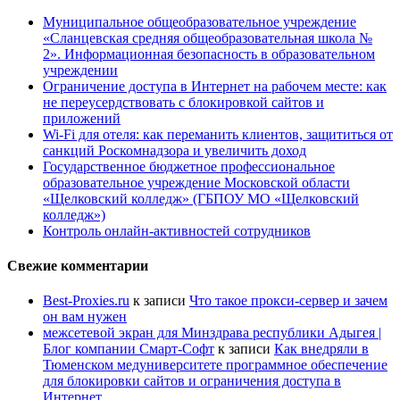
Муниципальное общеобразовательное учреждение
«Сланцевская средняя общеобразовательная школа №
2». Информационная безопасность в образовательном
учреждении
Ограничение доступа в Интернет на рабочем месте: как
не переусердствовать с блокировкой сайтов и
приложений
Wi-Fi для отеля: как переманить клиентов, защититься от
санкций Роскомнадзора и увеличить доход
Государственное бюджетное профессиональное
образовательное учреждение Московской области
«Щелковский колледж» (ГБПОУ МО «Щелковский
колледж»)
Контроль онлайн-активностей сотрудников
Свежие комментарии
Best-Proxies.ru
к записи
Что такое прокси-сервер и зачем
он вам нужен
межсетевой экран для Минздрава республики Адыгея |
Блог компании Смарт-Софт
к записи
Как внедряли в
Тюменском медуниверситете программное обеспечение
для блокировки сайтов и ограничения доступа в
Интернет