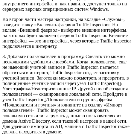
внутреннего интерфейса и, как правило, доступен только на
серверных версиях операционных систем Windows.
Во второй части мастера настройки, на вкладке «Службы»,
взведите галку «Включить фаервол Traffic Inspector». На
вкладе «Внешний фаервол» выберите внешние интерфейсы,
на которых будет включен фаервол Traffic Inspector. Внешние
интерфейсы — это интерфейсы, через которые Traffic Inspector
подключается к интернету.
3. Добавьте пользователей в программу. Сделать это можно
несколькими удобными способами. Когда пользователь, еще
не имеющий учетной записи в Traffic Inspector, пытается
обратиться в интернет, Traffic Inspector создает заготовку
учетной записи. Заготовки можно посмотреть и превратить в
полноценные учетные записи через узел Traffic Inspector[]/
Учет трафика/Неавторизованные IP. Другой способ создания
пользователей — сканирование локальной сети. Пройдите в
узел Traffic Inspector[]/Пользователи и группы, фрейм
«Пользователи и группы» и кликните на ссылку «Импорт
пользователей». Traffic Inspector может сканировать
локальную сеть или загружать данные о пользователях из
домена Active Directory, если таковой настроен в вашей сети.
Для удачного импорта из AD, машина с Traffic Inspector также
должна находиться в домене.