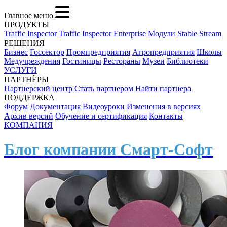
Главное меню
ПРОДУКТЫ
Traffic Inspector
Traffic Inspector Enterprise
Модули
Stable Stream
РЕШЕНИЯ
Бизнес
Госсектор
Промпредприятия
Агропредприятия
Школы
Медучреждения
Гостиницы
Рестораны
Музеи
Библиотеки
УСЛУГИ
ПАРТНЁРЫ
Партнерский центр
Стать партнером
Найти партнера
ПОДДЕРЖКА
Форум
Документация
Видеоуроки
Изменения в версиях
Архив версий
Обучение и сертификация
Контакты
КОМПАНИЯ
Блог компании Смарт-Софт