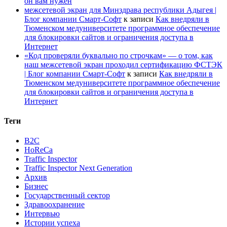
он вам нужен
межсетевой экран для Минздрава республики Адыгея |
Блог компании Смарт-Софт
к записи
Как внедряли в
Тюменском медуниверситете программное обеспечение
для блокировки сайтов и ограничения доступа в
Интернет
«Код проверяли буквально по строчкам» — о том, как
наш межсетевой экран проходил сертификацию ФСТЭК
| Блог компании Смарт-Софт
к записи
Как внедряли в
Тюменском медуниверситете программное обеспечение
для блокировки сайтов и ограничения доступа в
Интернет
Теги
B2C
HoReCa
Traffic Inspector
Traffic Inspector Next Generation
Архив
Бизнес
Государственный сектор
Здравоохранение
Интервью
Истории успеха