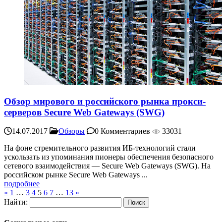
Обзор мирового и российского рынка прокси-
серверов Secure Web Gateways (SWG)
14.07.2017
Обзоры
0 Комментариев
33031
На фоне стремительного развития ИБ-технологий стали
ускользать из упоминания пионеры обеспечения безопасного
сетевого взаимодействия — Secure Web Gateways (SWG). На
российском рынке Secure Web Gateways ...
подробнее
«
1
…
3
4
5
6
7
…
13
»
Найти: