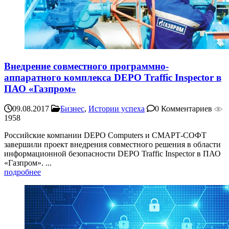
Внедрение совместного программно-
аппаратного комплекса DEPO Traffic Inspector в
ПАО «Газпром»
09.08.2017
Бизнес
,
Истории успеха
0 Комментариев
1958
Российские компании DEPO Computers и СМАРТ-СОФТ
завершили проект внедрения совместного решения в области
информационной безопасности DEPO Traffic Inspector в ПАО
«Газпром». ...
подробнее