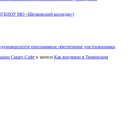
» (ГБПОУ МО «Щелковский колледж»)
едуниверситете программное обеспечение для блокировки
пании Смарт-Софт
к записи
Как внедряли в Тюменском