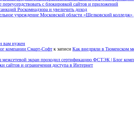
не переусердствовать с блокировкой сайтов и приложений
т санкций Роскомнадзора и увеличить доход
ательное учреждение Московской области «Щелковский колледж
он вам нужен
лог компании Смарт-Софт
к записи
Как внедряли в Тюменском м
наш межсетевой экран проходил сертификацию ФСТЭК | Блог ком
ки сайтов и ограничения доступа в Интернет