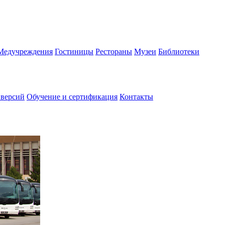
Медучреждения
Гостиницы
Рестораны
Музеи
Библиотеки
 версий
Обучение и сертификация
Контакты