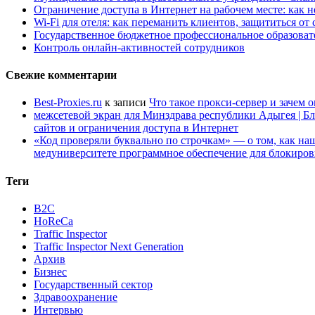
Ограничение доступа в Интернет на рабочем месте: как 
Wi-Fi для отеля: как переманить клиентов, защититься о
Государственное бюджетное профессиональное образов
Контроль онлайн-активностей сотрудников
Свежие комментарии
Best-Proxies.ru
к записи
Что такое прокси-сервер и зачем 
межсетевой экран для Минздрава республики Адыгея | Б
сайтов и ограничения доступа в Интернет
«Код проверяли буквально по строчкам» — о том, как 
медуниверситете программное обеспечение для блокиров
Теги
B2C
HoReCa
Traffic Inspector
Traffic Inspector Next Generation
Архив
Бизнес
Государственный сектор
Здравоохранение
Интервью