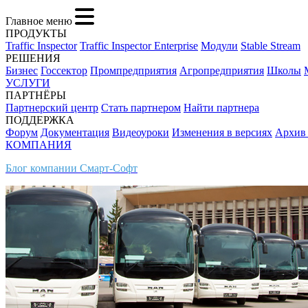
Главное меню
ПРОДУКТЫ
Traffic Inspector
Traffic Inspector Enterprise
Модули
Stable Stream
РЕШЕНИЯ
Бизнес
Госсектор
Промпредприятия
Агропредприятия
Школы
УСЛУГИ
ПАРТНЁРЫ
Партнерский центр
Стать партнером
Найти партнера
ПОДДЕРЖКА
Форум
Документация
Видеоуроки
Изменения в версиях
Архив
КОМПАНИЯ
Блог компании Смарт-Софт