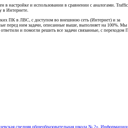
в настройке и использовании в сравнении с аналогами. Traffic
у в Интернете.
ких ПК в ЛВС, с доступом во внешнюю сеть (Интернет) и за
енные перед ним задачи, описанные выше, выполняет на 100%. Мы
 ответили и помогли решить все задачи связанные, с переходо
евская средняя общеобразовательная школа № 2». Информацион