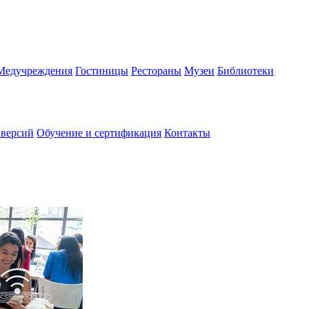
Медучреждения
Гостиницы
Рестораны
Музеи
Библиотеки
 версий
Обучение и сертификация
Контакты