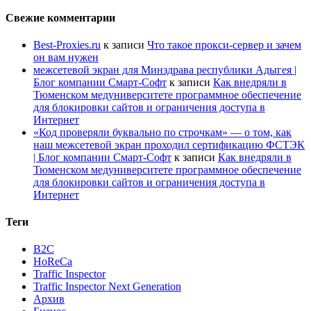
Свежие комментарии
Best-Proxies.ru
к записи
Что такое прокси-сервер и зачем
он вам нужен
межсетевой экран для Минздрава республики Адыгея |
Блог компании Смарт-Софт
к записи
Как внедряли в
Тюменском медуниверситете программное обеспечение
для блокировки сайтов и ограничения доступа в
Интернет
«Код проверяли буквально по строчкам» — о том, как
наш межсетевой экран проходил сертификацию ФСТЭК
| Блог компании Смарт-Софт
к записи
Как внедряли в
Тюменском медуниверситете программное обеспечение
для блокировки сайтов и ограничения доступа в
Интернет
Теги
B2C
HoReCa
Traffic Inspector
Traffic Inspector Next Generation
Архив