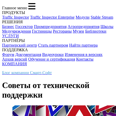
Главное меню
ПРОДУКТЫ
Traffic Inspector
Traffic Inspector Enterprise
Модули
Stable Stream
РЕШЕНИЯ
Бизнес
Госсектор
Промпредприятия
Агропредприятия
Школы
Медучреждения
Гостиницы
Рестораны
Музеи
Библиотеки
УСЛУГИ
ПАРТНЁРЫ
Партнерский центр
Стать партнером
Найти партнера
ПОДДЕРЖКА
Форум
Документация
Видеоуроки
Изменения в версиях
Архив версий
Обучение и сертификация
Контакты
КОМПАНИЯ
Блог компании Смарт-Софт
Советы от технической
поддержки