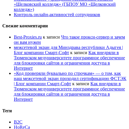
«Щелковский колледж» (ГБПОУ МО «Щелковский
колледж»)
Контроль онлайн-активностей сотрудников
Свежие комментарии
Best-Proxies.ru
к записи
Что такое прокси-сервер и зачем
он вам нужен
межсетевой экран для Минздрава республики Адыгея |
Блог компании Смарт-Софт
к записи
Как внедряли в
Тюменском медуниверситете программное обеспечение
для блокировки сайтов и ограничения доступа в
Интернет
«Код проверяли буквально по строчкам» — о том, как
наш межсетевой экран проходил сертификацию ФСТЭК
| Блог компании Смарт-Софт
к записи
Как внедряли в
Тюменском медуниверситете программное обеспечение
для блокировки сайтов и ограничения доступа в
Интернет
Теги
B2C
HoReCa