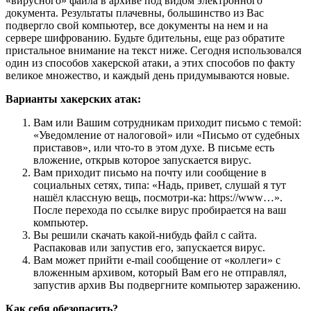
«вирусного» файла в архиве под видом электронного
документа. Результаты плачевны, большинство из Вас
подвергло свой компьютер, все документы на нем и на
сервере шифрованию. Будьте бдительны, еще раз обратите
пристальное внимание на текст ниже. Сегодня использовался
один из способов хакерской атаки, а этих способов по факту
великое множество, и каждый день придумываются новые.
Варианты хакерских атак:
Вам или Вашим сотрудникам приходит письмо с темой:
«Уведомление от налоговой» или «Письмо от судебных
приставов», или что-то в этом духе. В письме есть
вложение, открыв которое запускается вирус.
Вам приходит письмо на почту или сообщение в
социальных сетях, типа: «Надь, привет, слушай я тут
нашёл классную вещь, посмотри-ка: https://www…».
После перехода по ссылке вирус пробирается на ваш
компьютер.
Вы решили скачать какой-нибудь файл с сайта.
Распаковав или запустив его, запускается вирус.
Вам может прийти e-mail сообщение от «коллеги» с
вложенным архивом, который Вам его не отправлял,
запустив архив Вы подвергните компьютер заражению.
Как себя обезопасить?