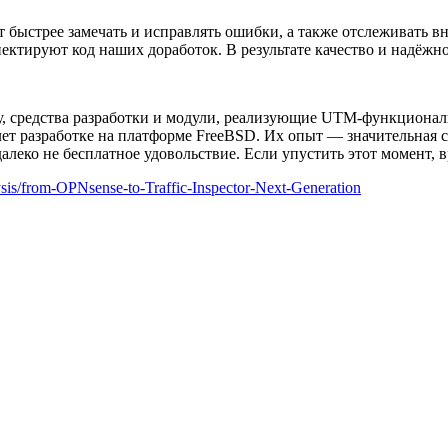
ет быстрее замечать и исправлять ошибки, а также отслеживать 
ектируют код наших доработок. В результате качество и надёжно
 средства разработки и модули, реализующие UTM-функциональн
ет разработке на платформе FreeBSD. Их опыт — значительная сос
далеко не бесплатное удовольствие. Если упустить этот момент, в
sis/from-OPNsense-to-Traffic-Inspector-Next-Generation