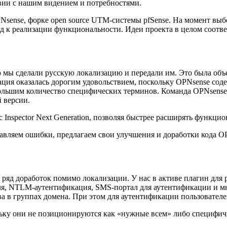
ствии с нашим видением и потребностями.
Nsense, форке open source UTM-системы pfSense. На момент вы
од к реализации функциональности. Идеи проекта в целом соотв
о мы сделали русскую локализацию и передали им. Это была объ
ция оказалась дорогим удовольствием, поскольку OPNsense сод
большим количество специфических терминов. Команда OPNsense с
й версии.
c Inspector Next Generation, позволяя быстрее расширять функц
исправляем ошибки, предлагаем свои улучшения и доработки кода
ряд доработок помимо локализации. У нас в активе плагин для ра
ля, NTLM-аутентификация, SMS-портал для аутентификации и мног
тва в группах домена. При этом для аутентификации пользовател
ольку они не позиционируются как «нужные всем» либо специфи