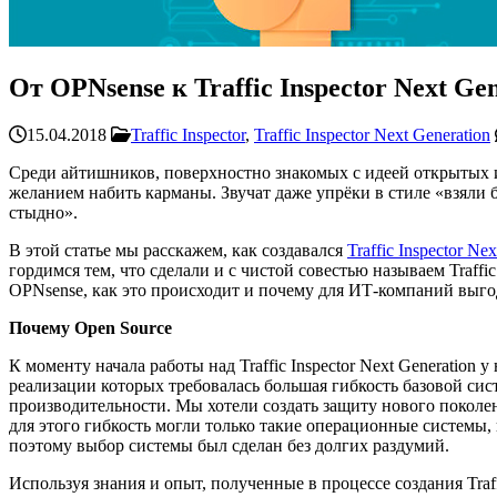
От OPNsense к Traffic Inspector Next Ge
15.04.2018
Traffic Inspector
,
Traffic Inspector Next Generation
Среди айтишников, поверхностно знакомых с идеей открытых и
желанием набить карманы. Звучат даже упрёки в стиле «взяли 
стыдно».
В этой статье мы расскажем, как создавался
Traffic Inspector Ne
гордимся тем, что сделали и с чистой совестью называем Traffic
OPNsense, как это происходит и почему для ИТ-компаний выгод
Почему Open Source
К моменту начала работы над Traffic Inspector Next Generation
реализации которых требовалась большая гибкость базовой си
производительности. Мы хотели создать защиту нового покол
для этого гибкость могли только такие операционные системы, 
поэтому выбор системы был сделан без долгих раздумий.
Используя знания и опыт, полученные в процессе создания Traff