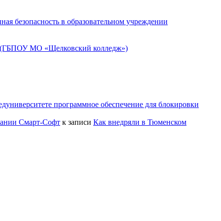
ная безопасность в образовательном учреждении
» (ГБПОУ МО «Щелковский колледж»)
едуниверситете программное обеспечение для блокировки
пании Смарт-Софт
к записи
Как внедряли в Тюменском