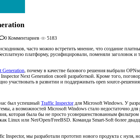
neration
0 Комментариев
5183
сходников, часто можно встретить мнение, что создание платны
бесплатную платформу, русифицировали, поменяли заголовок и т
xt Generation
, почему в качестве базового решения выбрали OPNse
 Inspector Next Generation своей разработкой. Кроме того, погов
но участвовать в развитии и поддерживать open source-решения
 у нас был успешный
Traffic Inspector
для Microsoft Windows. У разр
стемы, а возможностей Microsoft Windows стало недостаточно д
ения, которая была бы не просто усовершенствованным фильтр
как Linux или Net/Open/FreeBSD. Команда Smart-Soft более двад
ic Inspector, мы разработали прототип нового продукта с нуля, 