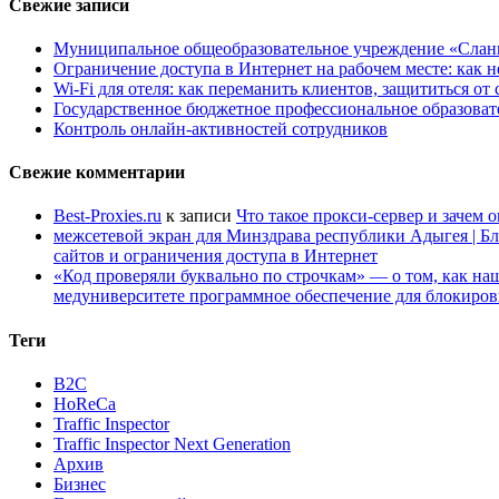
Свежие записи
Муниципальное общеобразовательное учреждение «Сланц
Ограничение доступа в Интернет на рабочем месте: как 
Wi-Fi для отеля: как переманить клиентов, защититься о
Государственное бюджетное профессиональное образов
Контроль онлайн-активностей сотрудников
Свежие комментарии
Best-Proxies.ru
к записи
Что такое прокси-сервер и зачем 
межсетевой экран для Минздрава республики Адыгея | Б
сайтов и ограничения доступа в Интернет
«Код проверяли буквально по строчкам» — о том, как 
медуниверситете программное обеспечение для блокиров
Теги
B2C
HoReCa
Traffic Inspector
Traffic Inspector Next Generation
Архив
Бизнес