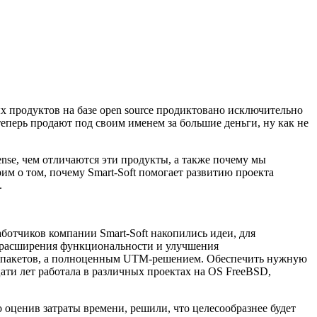
х продуктов на базе open source продиктовано исключительно
еперь продают под своим именем за большие деньги, ну как не
nse, чем отличаются эти продукты, а также почему мы
орим о том, почему Smart-Soft помогает развитию проекта
.
аботчиков компании Smart-Soft накопились идеи, для
ля расширения функциональности и улучшения
ом пакетов, а полноценным UTM-решением. Обеспечить нужную
цати лет работала в различных проектах на OS FreeBSD,
но оценив затраты времени, решили, что целесообразнее будет