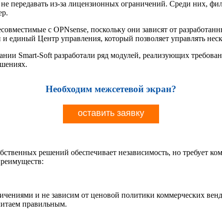
и не передавать из-за лицензионных ограничений. Среди них, фил
ер.
и, несовместимые с OPNsense, поскольку они зависят от разработа
 и единый Центр управления, который позволяет управлять нескол
нии Smart-Soft разработали ряд модулей, реализующих требова
ушениях.
Необходим межсетевой экран?
оставить заявку
собственных решений обеспечивает независимость, но требует к
преимуществ:
чениями и не зависим от ценовой политики коммерческих венд
 считаем правильным.