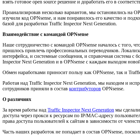
взять готовое open source решение и доработать его в соответ
Проанализировав несколько вариантов, мы остановились на OP
изучили код OPNsense, и нам понравилось его качество и подх
базой для разработки Traffic Inspector Next Generation.
Взаимодействие с командой OPNsense
Наше сотрудничество с командой OPNsense началось с того, чт
пришлось привлечь профессиональных переводчиков. Локализа
интерфейса, и системные сообщения, и справочная система с 
Inspector Next Generation и в OPNsense с каждым выходом ново
Обмен наработками приносит пользу как OPNsense, так и Traffi
Работая над Traffic Inspector Next Generation, мы находим и 
сотрудников приняли в состав
контрибуторов
OPNsense.
О различиях
За время работы над
Traffic Inspector Next Generation
мы сделали 
доступа через прокси к ресурсам по IP/MAC-адресу пользовате
права доступа пользователей к сайтам в зависимости от членс
Часть наших разработок не попадает в состав OPNsense, поск