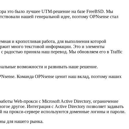
бора это было лучшее UTM-решение на базе FreeBSD. Мы
етствовали нашей генеральной идее, поэтому OPNsense стал
емная и кропотливая работа, для выполнения которой
ержит много текстовой информации. Это и элементы
 радостью приняла наш перевод. Мы обновляем его в Traffic
иональные возможности и развивать наше решение.
 OPNsense. Команда OPNsense ценит наш вклад, поэтому наших
боты Web-прокси с Microsoft Active Directory, ограничение
ое другое. Интеграция с Active Directory позволяет задавать
ей на прокси-сервере используются доменные логины и пароли.
чны для нашего рынка.