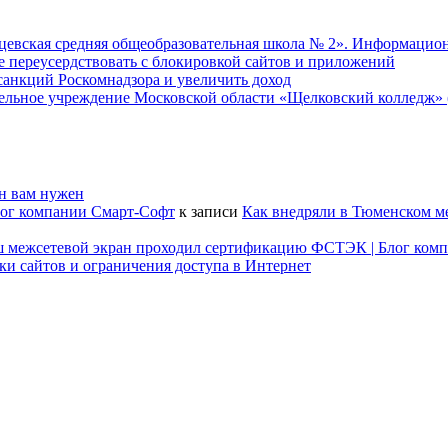
евская средняя общеобразовательная школа № 2». Информацион
не переусердствовать с блокировкой сайтов и приложений
т санкций Роскомнадзора и увеличить доход
ательное учреждение Московской области «Щелковский колледж
он вам нужен
лог компании Смарт-Софт
к записи
Как внедряли в Тюменском м
наш межсетевой экран проходил сертификацию ФСТЭК | Блог ком
ки сайтов и ограничения доступа в Интернет