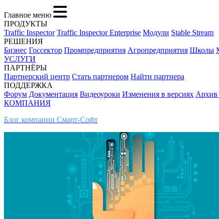
Главное меню
ПРОДУКТЫ
Traffic Inspector
Traffic Inspector Enterprise
Модули
Stable Stream
РЕШЕНИЯ
Бизнес
Госсектор
Промпредприятия
Агропредприятия
Школы
УСЛУГИ
ПАРТНЁРЫ
Партнерский центр
Стать партнером
Найти партнера
ПОДДЕРЖКА
Форум
Документация
Видеоуроки
Изменения в версиях
Архив
КОМПАНИЯ
Блог компании Смарт-Софт