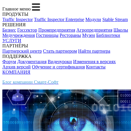
Главное меню
ПРОДУКТЫ
Traffic Inspector
Traffic Inspector Enterprise
Модули
Stable Stream
РЕШЕНИЯ
Бизнес
Госсектор
Промпредприятия
Агропредприятия
Школы
Медучреждения
Гостиницы
Рестораны
Музеи
Библиотеки
УСЛУГИ
ПАРТНЁРЫ
Партнерский центр
Стать партнером
Найти партнера
ПОДДЕРЖКА
Форум
Документация
Видеоуроки
Изменения в версиях
Архив версий
Обучение и сертификация
Контакты
КОМПАНИЯ
Блог компании Смарт-Софт