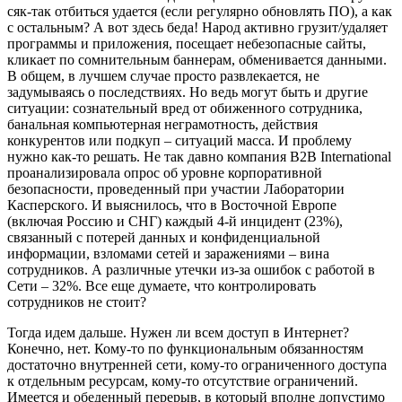
сяк-так отбиться удается (если регулярно обновлять ПО), а как
с остальным? А вот здесь беда! Народ активно грузит/удаляет
программы и приложения, посещает небезопасные сайты,
кликает по сомнительным баннерам, обменивается данными.
В общем, в лучшем случае просто развлекается, не
задумываясь о последствиях. Но ведь могут быть и другие
ситуации: сознательный вред от обиженного сотрудника,
банальная компьютерная неграмотность, действия
конкурентов или подкуп – ситуаций масса. И проблему
нужно как-то решать. Не так давно компания B2B International
проанализировала опрос об уровне корпоративной
безопасности, проведенный при участии Лаборатории
Касперского. И выяснилось, что в Восточной Европе
(включая Россию и СНГ) каждый 4-й инцидент (23%),
связанный с потерей данных и конфиденциальной
информации, взломами сетей и заражениями – вина
сотрудников. А различные утечки из-за ошибок с работой в
Сети – 32%. Все еще думаете, что контролировать
сотрудников не стоит?
Тогда идем дальше. Нужен ли всем доступ в Интернет?
Конечно, нет. Кому-то по функциональным обязанностям
достаточно внутренней сети, кому-то ограниченного доступа
к отдельным ресурсам, кому-то отсутствие ограничений.
Имеется и обеденный перерыв, в который вполне допустимо