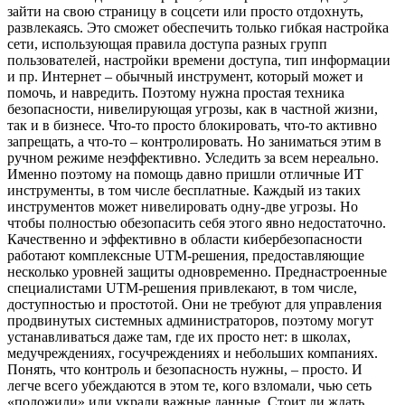
зайти на свою страницу в соцсети или просто отдохнуть,
развлекаясь. Это сможет обеспечить только гибкая настройка
сети, использующая правила доступа разных групп
пользователей, настройки времени доступа, тип информации
и пр. Интернет – обычный инструмент, который может и
помочь, и навредить. Поэтому нужна простая техника
безопасности, нивелирующая угрозы, как в частной жизни,
так и в бизнесе. Что-то просто блокировать, что-то активно
запрещать, а что-то – контролировать. Но заниматься этим в
ручном режиме неэффективно. Уследить за всем нереально.
Именно поэтому на помощь давно пришли отличные ИТ
инструменты, в том числе бесплатные. Каждый из таких
инструментов может нивелировать одну-две угрозы. Но
чтобы полностью обезопасить себя этого явно недостаточно.
Качественно и эффективно в области кибербезопасности
работают комплексные UTM-решения, предоставляющие
несколько уровней защиты одновременно. Преднастроенные
специалистами UTM-решения привлекают, в том числе,
доступностью и простотой. Они не требуют для управления
продвинутых системных администраторов, поэтому могут
устанавливаться даже там, где их просто нет: в школах,
медучреждениях, госучреждениях и небольших компаниях.
Понять, что контроль и безопасность нужны, – просто. И
легче всего убеждаются в этом те, кого взломали, чью сеть
«положили» или украли важные данные. Стоит ли ждать,