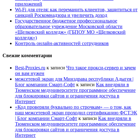
приложений
Wi-Fi для отеля: как переманить клиентов, защититься от
санкций Роскомнадзора и увеличить доход
Государственное бюджетное профессиональное
образовательное учреждение Московской области
«Щелковский колледж» (ГБПОУ МО «Щелковский
колледж»)
Контроль онлайн-активностей сотрудников
Свежие комментарии
Best-Proxies.ru
к записи
Что такое прокси-сервер и зачем
он вам нужен
межсетевой экран для Минздрава республики Адыгея |
Блог компании Смарт-Софт
к записи
Как внедряли в
Тюменском медуниверситете программное обеспечение
для блокировки сайтов и ограничения доступа в
Интернет
«Код проверяли буквально по строчкам» — о том, как
наш межсетевой экран проходил сертификацию ФСТЭК
| Блог компании Смарт-Софт
к записи
Как внедряли в
Тюменском медуниверситете программное обеспечение
для блокировки сайтов и ограничения доступа в
Интернет