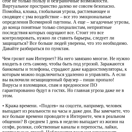
себе не только пользу и безграничные возможности.
Виртуальное пространство далеко не совсем безопасно.
Помойка, клоака, глобальная угроза, растлевающее и
сводящее с ума воздействие – все это эмоциональные
определения Всемирной паутины. А еще – загадочные угрозы,
до конца понятные только специалистам, неприятные
последствия которых ощущают все. Стоит это все
контролировать, нужно ли ставить барьеры, следует ли
защищаться? Все больше людей уверены, что это необходимо.
Давайте разбираться по пунктам.
Чем грозит нам Интернет? На него завязано многое. Не нужно
входить в сеть самому, чтобы быть под угрозой. Заражаются
банкоматы и телефоны, страдают даже кардиостимуляторы, к
которым можно подключиться удаленно и управлять. А если
вы включили незащищенный браузер – пиши пропало!
Вирусы и взломщики, спам и вредоносное ПО
гарантированно будут в гостях. Но главная угроза даже не в
этом.
• Кража времени. «Подсев» на соцсети, например, человек
выпадает из реальности на часы и даже дни. Вы замечаете, что
все больше времени проводите в Интернете, чем в реальном
общении? В среднем 1 день в неделю выпадает из жизни на
селфи, ролики, собственные каналы и перепосты, лайки,