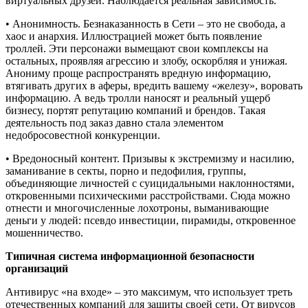
виртуальных друзей. Наблюдается реальная зависимость.
• Анонимность. Безнаказанность в Сети – это не свобода, а
хаос и анархия. Иллюстрацией может быть появление
троллей. Эти персонажи вымещают свои комплексы на
остальных, проявляя агрессию и злобу, оскорбляя и унижая.
Анониму проще распространять вредную информацию,
втягивать других в аферы, вредить вашему «железу», воровать
информацию. А ведь тролли наносят и реальный ущерб
бизнесу, портят репутацию компаний и брендов. Такая
деятельность под заказ давно стала элементом
недобросовестной конкуренции.
• Вредоносный контент. Призывы к экстремизму и насилию,
заманивание в секты, порно и педофилия, группы,
объединяющие личностей с суицидальными наклонностями,
откровенными психическими расстройствами. Сюда можно
отнести и многочисленные лохотроны, выманивающие
деньги у людей: псевдо инвестиции, пирамиды, откровенное
мошенничество.
Типичная система информационной безопасности
организаций
Антивирус «на входе» – это максимум, что использует треть
отечественных компаний для защиты своей сети. От вирусов