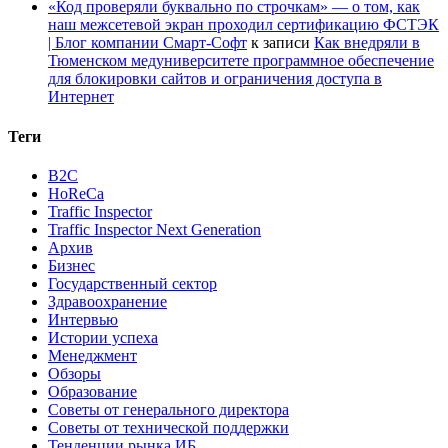
«Код проверяли буквально по строчкам» — о том, как
наш межсетевой экран проходил сертификацию ФСТЭК
| Блог компании Смарт-Софт
к записи
Как внедряли в
Тюменском медуниверситете программное обеспечение
для блокировки сайтов и ограничения доступа в
Интернет
Теги
B2C
HoReCa
Traffic Inspector
Traffic Inspector Next Generation
Архив
Бизнес
Государственный сектор
Здравоохранение
Интервью
Истории успеха
Менеджмент
Обзоры
Образование
Советы от генерального директора
Советы от технической поддержки
Тенденции рынка ИБ