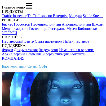
Главное меню
ПРОДУКТЫ
Traffic Inspector
Traffic Inspector Enterprise
Модули
Stable Stream
РЕШЕНИЯ
Бизнес
Госсектор
Промпредприятия
Агропредприятия
Школы
Медучреждения
Гостиницы
Рестораны
Музеи
Библиотеки
УСЛУГИ
ПАРТНЁРЫ
Партнерский центр
Стать партнером
Найти партнера
ПОДДЕРЖКА
Форум
Документация
Видеоуроки
Изменения в версиях
Архив версий
Обучение и сертификация
Контакты
КОМПАНИЯ
Блог компании Смарт-Софт