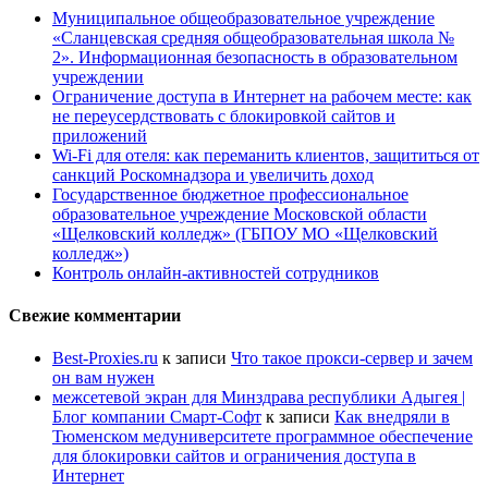
Муниципальное общеобразовательное учреждение
«Сланцевская средняя общеобразовательная школа №
2». Информационная безопасность в образовательном
учреждении
Ограничение доступа в Интернет на рабочем месте: как
не переусердствовать с блокировкой сайтов и
приложений
Wi-Fi для отеля: как переманить клиентов, защититься от
санкций Роскомнадзора и увеличить доход
Государственное бюджетное профессиональное
образовательное учреждение Московской области
«Щелковский колледж» (ГБПОУ МО «Щелковский
колледж»)
Контроль онлайн-активностей сотрудников
Свежие комментарии
Best-Proxies.ru
к записи
Что такое прокси-сервер и зачем
он вам нужен
межсетевой экран для Минздрава республики Адыгея |
Блог компании Смарт-Софт
к записи
Как внедряли в
Тюменском медуниверситете программное обеспечение
для блокировки сайтов и ограничения доступа в
Интернет