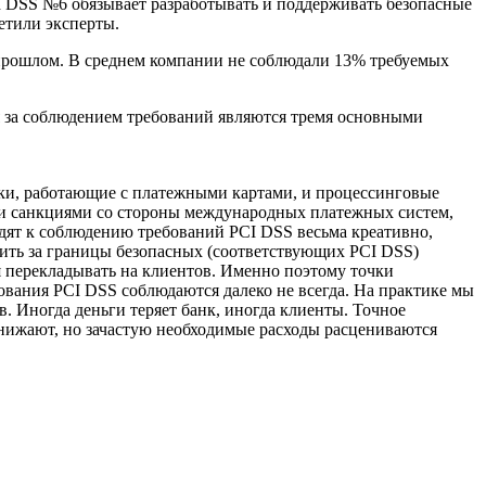
 DSS №6 обязывает разработывать и поддерживать безопасные
етили эксперты.
апрошлом. В среднем компании не соблюдали 13% требуемых
ля за соблюдением требований являются тремя основными
анки, работающие с платежными картами, и процессинговые
и санкциями со стороны международных платежных систем,
одят к соблюдению требований PCI DSS весьма креативно,
дить за границы безопасных (соответствующих PCI DSS)
 перекладывать на клиентов. Именно поэтому точки
ования PCI DSS соблюдаются далеко не всегда. На практике мы
. Иногда деньги теряет банк, иногда клиенты. Точное
 снижают, но зачастую необходимые расходы расцениваются