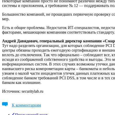
Некоторые компании просто не понимают различий между типа
системы и приложения, а требование № 12 — поддерживать по
Большинство компаний, не прошедших первичную проверку соо
мер.
Есть и общие проблемы. Недостаток ИТ-специалистов, недоста
факторами, мешающими компаниям соответствовать стандарту.
Андрей Давидович, генеральный директор компании «Сма
Тут надо разделять организации, для которых соблюдение PCI 
центры обязаны проходить ежегодную сертификацию и внешни
вплоть до отключения. Так что официально – соблюдают все, 
исходя из соображений собственного удобства и выгоды. Это 
информационных систем. В этих случаях возможны утечки дан
наивысшего риска компрометации карты – банкоматы и небольш
узнаем о малой части инцидентов утечек данных платежных ка
соблюдение банком требований PCI DSS, в том числе и в тех с
банком как излишние.
Источник: securitylab.ru
К комментариям
Предыдущий пост