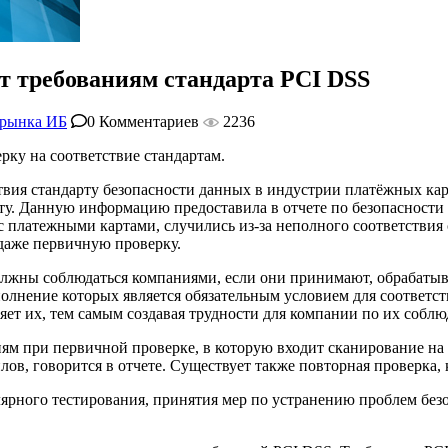
т требованиям стандарта PCI DSS
 рынка ИБ
0 Комментариев
2236
рку на соответствие стандартам.
вия стандарту безопасности данных в индустрии платёжных карт
арту. Данную информацию предоставила в отчете по безопасност
с платежными картами, случились из-за неполного соответствия
 даже первичную проверку.
должны соблюдаться компаниями, если они принимают, обрабаты
лнение которых является обязательным условием для соответств
яет их, тем самым создавая трудности для компании по их собл
иям при первичной проверке, в которую входит сканирование на
в, говорится в отчете. Существует также повторная проверка, 
рного тестирования, принятия мер по устранению проблем безоп