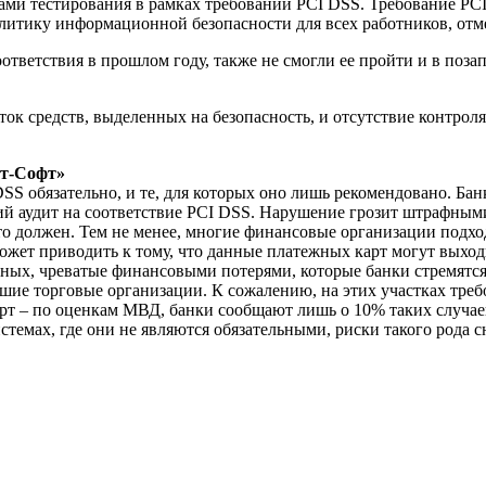
ми тестирования в рамках требований PCI DSS. Требование PCI
литику информационной безопасности для всех работников, отм
тветствия в прошлом году, также не смогли ее пройти и в поз
ток средств, выделенных на безопасность, и отсутствие контро
рт-Софт»
DSS обязательно, и те, для которых оно лишь рекомендовано. Б
й аудит на соответствие PCI DSS. Нарушение грозит штрафным
кто должен. Тем не менее, многие финансовые организации подх
может приводить к тому, что данные платежных карт могут выхо
ных, чреватые финансовыми потерями, которые банки стремятся
ие торговые организации. К сожалению, на этих участках треб
рт – по оценкам МВД, банки сообщают лишь о 10% таких случаев
истемах, где они не являются обязательными, риски такого рода