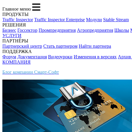
Главное меню
ПРОДУКТЫ
Traffic Inspector
Traffic Inspector Enterprise
Модули
Stable Stream
РЕШЕНИЯ
Бизнес
Госсектор
Промпредприятия
Агропредприятия
Школы
УСЛУГИ
ПАРТНЁРЫ
Партнерский центр
Стать партнером
Найти партнера
ПОДДЕРЖКА
Форум
Документация
Видеоуроки
Изменения в версиях
Архив
КОМПАНИЯ
Блог компании Смарт-Софт