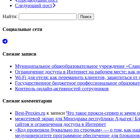
Следующий пост
Найти:
Социальные сети
Свежие записи
Муниципальное общеобразовательное учреждение «Сланц
Ограничение доступа в Интернет на рабочем месте: как 
Wi-Fi для отеля: как переманить клиентов, защититься о
Государственное бюджетное профессиональное образов
Контроль онлайн-активностей сотрудников
Свежие комментарии
Best-Proxies.ru
к записи
Что такое прокси-сервер и зачем 
межсетевой экран для Минздрава республики Адыгея | Б
сайтов и ограничения доступа в Интернет
«Код проверяли буквально по строчкам» — о том, как 
медуниверситете программное обеспечение для блокиров