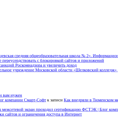
евская средняя общеобразовательная школа № 2». Информацион
не переусердствовать с блокировкой сайтов и приложений
т санкций Роскомнадзора и увеличить доход
ательное учреждение Московской области «Щелковский колледж
он вам нужен
лог компании Смарт-Софт
к записи
Как внедряли в Тюменском м
наш межсетевой экран проходил сертификацию ФСТЭК | Блог ком
ки сайтов и ограничения доступа в Интернет