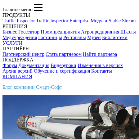
Главное меню
ПРОДУКТЫ
Traffic Inspector
Traffic Inspector Enterprise
Модули
Stable Stream
РЕШЕНИЯ
Бизнес
Госсектор
Промпредприятия
Агропредприятия
Школы
Медучреждения
Гостиницы
Рестораны
Музеи
Библиотеки
УСЛУГИ
ПАРТНЁРЫ
Партнерский центр
Стать партнером
Найти партнера
ПОДДЕРЖКА
Форум
Документация
Видеоуроки
Изменения в версиях
Архив версий
Обучение и сертификация
Контакты
КОМПАНИЯ
Блог компании Смарт-Софт