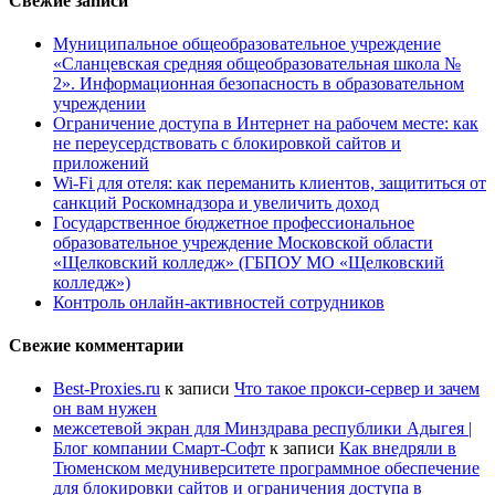
Свежие записи
Муниципальное общеобразовательное учреждение
«Сланцевская средняя общеобразовательная школа №
2». Информационная безопасность в образовательном
учреждении
Ограничение доступа в Интернет на рабочем месте: как
не переусердствовать с блокировкой сайтов и
приложений
Wi-Fi для отеля: как переманить клиентов, защититься от
санкций Роскомнадзора и увеличить доход
Государственное бюджетное профессиональное
образовательное учреждение Московской области
«Щелковский колледж» (ГБПОУ МО «Щелковский
колледж»)
Контроль онлайн-активностей сотрудников
Свежие комментарии
Best-Proxies.ru
к записи
Что такое прокси-сервер и зачем
он вам нужен
межсетевой экран для Минздрава республики Адыгея |
Блог компании Смарт-Софт
к записи
Как внедряли в
Тюменском медуниверситете программное обеспечение
для блокировки сайтов и ограничения доступа в