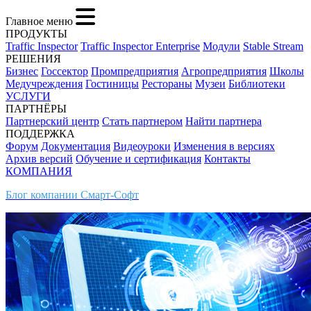
Главное меню
ПРОДУКТЫ
Traffic Inspector
Traffic Inspector Enterprise
Модули
Stable Stream
РЕШЕНИЯ
Бизнес
Госсектор
Промпредприятия
Агропредприятия
Школы
Медучреждения
Гостиницы
Рестораны
Музеи
Библиотеки
УСЛУГИ
ПАРТНЁРЫ
Партнерский центр
Стать партнером
Найти партнера
ПОДДЕРЖКА
Форум
Документация
Видеоуроки
Изменения в версиях
Архив версий
Обучение и сертификация
Контакты
КОМПАНИЯ
Блог компании Смарт-Софт