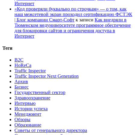
Интернет
«Код проверяли буквально по строчкам» — о том, как
наш межсетевой экран проходил сертификацию ФСТЭК
| Блог компании Смарт-Софт
к записи
Как внедряли в
Тюменском медуниверситете программное обеспечение
для блокировки сайтов и ограничения доступа в
Интернет
Теги
B2C
HoReCa
Traffic Inspector
Traffic Inspector Next Generation
Архив
Бизнес
Государственный сектор
Здравоохранение
Интервью
Истории успеха
Менеджмент
Обзоры
Образование
Советы от генерального директора