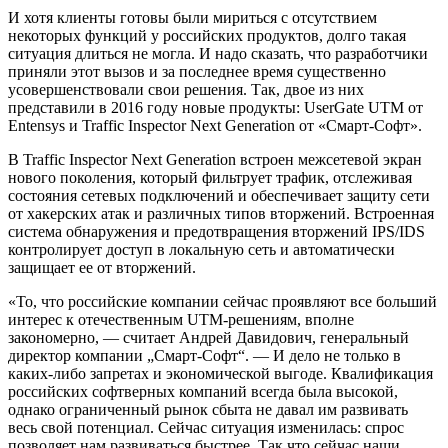
И хотя клиенты готовы были мириться с отсутствием
некоторых функций у российских продуктов, долго такая
ситуация длиться не могла. И надо сказать, что разработчики
приняли этот вызов и за последнее время существенно
усовершенствовали свои решения. Так, двое из них
представили в 2016 году новые продукты: UserGate UTM от
Entensys и Traffic Inspector Next Generation от «Смарт-Софт».
В Traffic Inspector Next Generation встроен межсетевой экран
нового поколения, который фильтрует трафик, отслеживая
состояния сетевых подключений и обеспечивает защиту сети
от хакерских атак и различных типов вторжений. Встроенная
система обнаружения и предотвращения вторжений IPS/IDS
контролирует доступ в локальную сеть и автоматически
защищает ее от вторжений.
«То, что российские компании сейчас проявляют все больший
интерес к отечественным UTM-решениям, вполне
закономерно, — считает Андрей Давидович, генеральный
директор компании „Смарт-Софт“. — И дело не только в
каких-либо запретах и экономической выгоде. Квалификация
российских софтверных компаний всегда была высокой,
однако ограниченный рынок сбыта не давал им развивать
весь свой потенциал. Сейчас ситуация изменилась: спрос
позволяет нам развиваться быстрее. Так что сейчас наши