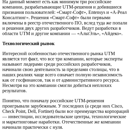
На данный момент есть как минимум три российские
компании, разрабатывающие UTM-решения и добившиеся
признания пользователей: «Смарт-Софт», Entensys и «А-Реал
Консалтинг». Решения «Смарт-Софт» были первыми
включены в реестр отечественного ПО, вслед туда же попали
и решения двух других разработчиков. Ведут разработки в
области UTM и другие компании — «АльтЭль», «Айдеко».
Технологический рывок
Интересной особенностью отечественного рынка UTM
является тот факт, что все три компании, которые эксперты
называют лидерами среди российских разработчиков,
начинали свою деятельность за пределами столицы, что в
наших реалиях чаще всего означает полную независимость
как от госфинансов, так и от административного ресурса.
Несмотря на это компании смогли добиться неплохих
результатов.
Понятно, что поначалу российские UTM-решения
проигрывали зарубежным. У последних (а среди них Cisco,
Check Point, Dell, Fortinet) были все преимущества корпораций
— инвестиции, исследовательские центры, технологические
и маркетинговые наработки. Отечественные же компании
начинали практически с нуля.