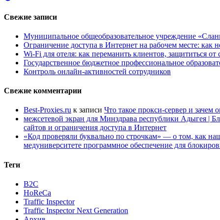
Свежие записи
Муниципальное общеобразовательное учреждение «Сланц
Ограничение доступа в Интернет на рабочем месте: как 
Wi-Fi для отеля: как переманить клиентов, защититься о
Государственное бюджетное профессиональное образов
Контроль онлайн-активностей сотрудников
Свежие комментарии
Best-Proxies.ru
к записи
Что такое прокси-сервер и зачем 
межсетевой экран для Минздрава республики Адыгея | Б
сайтов и ограничения доступа в Интернет
«Код проверяли буквально по строчкам» — о том, как 
медуниверситете программное обеспечение для блокиров
Теги
B2C
HoReCa
Traffic Inspector
Traffic Inspector Next Generation
Архив