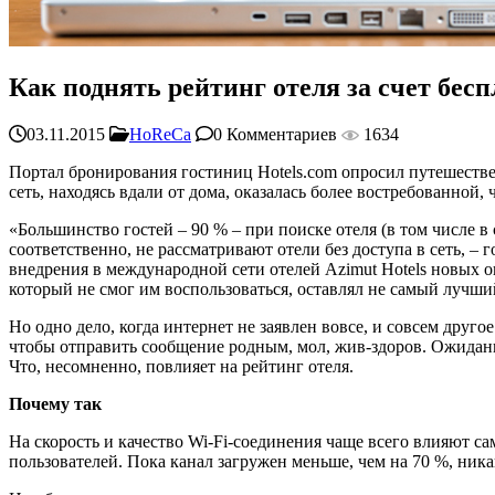
Как поднять рейтинг отеля за счет бесп
03.11.2015
HoReCa
0 Комментариев
1634
Портал бронирования гостиниц Hotels.com опросил путешествен
сеть, находясь вдали от дома, оказалась более востребованной,
«Большинство гостей ‒ 90 % ‒ при поиске отеля (в том числе 
соответственно, не рассматривают отели без доступа в сеть, ‒
внедрения в международной сети отелей Azimut Hotels новых о
который не смог им воспользоваться, оставлял не самый лучший
Но одно дело, когда интернет не заявлен вовсе, и совсем друго
чтобы отправить сообщение родным, мол, жив-здоров. Ожидания
Что, несомненно, повлияет на рейтинг отеля.
Почему так
На скорость и качество Wi-Fi-соединения чаще всего влияют с
пользователей. Пока канал загружен меньше, чем на 70 %, ника