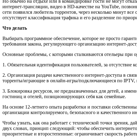
Но обычно на отдыхе или в командировке гости не могут отка
интернет-трансляции, видео в HD-качестве на YouTube, позвони
сети появился любитель торрентов, через несколько минут все о
отсутствует классификация трафика и его разделение по приори
Что делать
Выбирать программное обеспечение, которое не просто гарантир
требования закона, регулирующего организацию интернет-дост
Основные проблемы, с которыми сталкиваются отельеры при ор
1. Обязательная идентификация пользователей, за отсутствие к
2. Организация раздачи качественного интернет-доступа в связ
торренты/играющие в онлайн-игры/подключающиеся по IPTV, не
3. Блокировка ресурсов, не предназначенных для детей, а име
гостиниц и отелей, позиционирующих себя как семейные.
На основе 12-летнего опыта разработки и поставки собствен
организации контролируемого, безопасного и качественного интер
Чтобы узнать, как она работает с технической точки зрения, д
двух словах, принцип следующий: чтобы обеспечить интернетом
приоритетные и второстепенные: ограничивает скорость работы