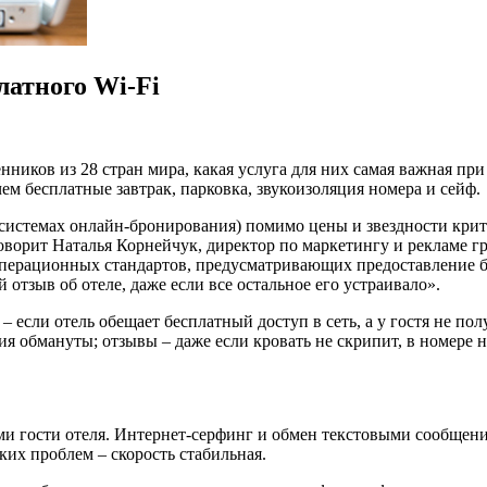
латного Wi-Fi
ников из 28 стран мира, какая услуга для них самая важная при
 чем бесплатные завтрак, парковка, звукоизоляция номера и сейф.
в системах онлайн-бронирования) помимо цены и звездности кри
 говорит Наталья Корнейчук, директор по маркетингу и рекламе 
перационных стандартов, предусматривающих предоставление бес
 отзыв об отеле, даже если все остальное его устраивало».
е ‒ если отель обещает бесплатный доступ в сеть, а у гостя не 
 обмануты; отзывы ‒ даже если кровать не скрипит, в номере н
ами гости отеля. Интернет-серфинг и обмен текстовыми сообщен
ких проблем – скорость стабильная.