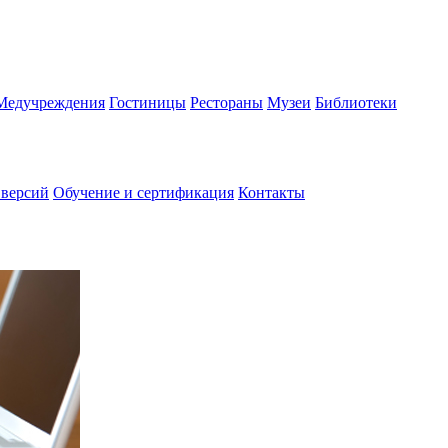
Медучреждения
Гостиницы
Рестораны
Музеи
Библиотеки
 версий
Обучение и сертификация
Контакты