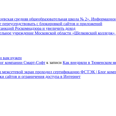
евская средняя общеобразовательная школа № 2». Информацион
не переусердствовать с блокировкой сайтов и приложений
т санкций Роскомнадзора и увеличить доход
ательное учреждение Московской области «Щелковский колледж
он вам нужен
лог компании Смарт-Софт
к записи
Как внедряли в Тюменском м
наш межсетевой экран проходил сертификацию ФСТЭК | Блог ком
ки сайтов и ограничения доступа в Интернет