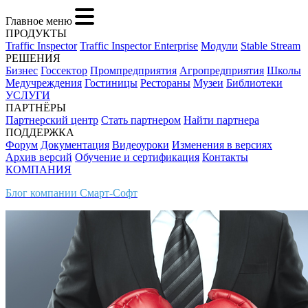
Главное меню
ПРОДУКТЫ
Traffic Inspector
Traffic Inspector Enterprise
Модули
Stable Stream
РЕШЕНИЯ
Бизнес
Госсектор
Промпредприятия
Агропредприятия
Школы
Медучреждения
Гостиницы
Рестораны
Музеи
Библиотеки
УСЛУГИ
ПАРТНЁРЫ
Партнерский центр
Стать партнером
Найти партнера
ПОДДЕРЖКА
Форум
Документация
Видеоуроки
Изменения в версиях
Архив версий
Обучение и сертификация
Контакты
КОМПАНИЯ
Блог компании Смарт-Софт