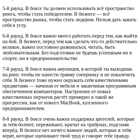
5-й раунд. В боксе ты должен использовать всё пространство
ринга, чтобы стать победителем. В бизнесе — всё
пространство рынка, чтобы стать лидером. Нельзя дать зажать
себя в углу.
6-й раунд. В боксе важно много работать перед тем, как выйти
на бой. В бизнесе, перед тем как сделать что-то действительно
великое, важно постоянно развиваться, читать, быть
любознательным. Без подготовки не будешь успешным ни в
спорте, ни в предпринимательстве.
7-й раунд. В боксе важна амуниция, в которой ты выходишь
на ринг, чтобы не нанести травму сопернику и не покалечить
себя. В бизнесе тоже нужно окружать себя качественными
предметами — начиная от мебели и заканчивая программным
обеспечением компьютеров. Настроение от новых
качественных перчаток растёт примерно в такой же
прогрессии, как от нового MacBook, купленного
предпринимателем.
8-й раунд. В боксе очень важна поддержка зрителей, которые
за тебя болеют, переживают, кричат на трибунах, подгоняя
вперёд. В бизнесе нет ничего важнее людей, которые в тебя
верят, которые оценивают твой труд и говорят тебе правду.