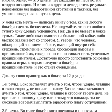
многих бизнес — это деньги. Не разделяю ни первую, ни
вторую позицию. И в том и в другом деле достичь результата
невозможно без выработанной стратегии и тактики, без
умного поведения на пути к цели.
У меня есть мечта — написать книгу о том, как из любого
боксёра сделать бизнесмена. Не подумайте, что я из любого
тупого хочу сделать успешного. Нет. Да и не бывает в боксе
тупых. Такие либо оказываются на больничной койке, либо
быстро завязывают со спортом. Я уверен, что человек,
обладающий знаниями в боксе, имеющий внутри себя
стержень, стремление к победе, бросающий вызовы и
принимающий их, совершенно точно сможет стать успешным
предпринимателем. Достаточно просто сопоставить основные
правила игры, которым следуют и боксёр, и
предприниматель, и это станет очевидным.
Докажу свою правоту, как в боксе, за 12 раундов.
1-й раунд. Бокс заставляет думать о том, чтобы удары, летящие
в твою сторону, не попали в голову. Бизнес тоже заставляет
думать о том, чтобы удары, летящие в сторону твоего дела, не
привели к полному краху или к тому, что однажды ты не
сможешь вовремя выплатить заработную плату сотрудникам.
2-й раунд. Во главе боксёрского поединка и проекта, за