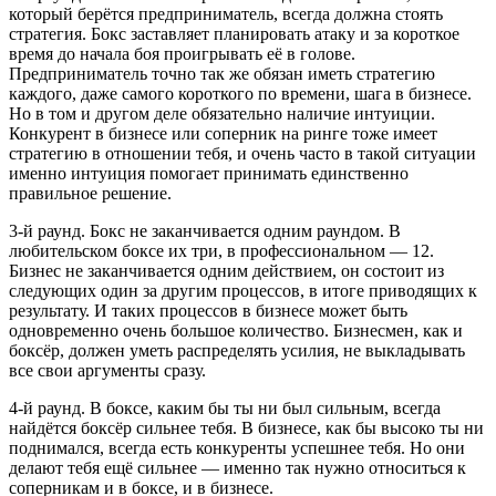
который берётся предприниматель, всегда должна стоять
стратегия. Бокс заставляет планировать атаку и за короткое
время до начала боя проигрывать её в голове.
Предприниматель точно так же обязан иметь стратегию
каждого, даже самого короткого по времени, шага в бизнесе.
Но в том и другом деле обязательно наличие интуиции.
Конкурент в бизнесе или соперник на ринге тоже имеет
стратегию в отношении тебя, и очень часто в такой ситуации
именно интуиция помогает принимать единственно
правильное решение.
3-й раунд. Бокс не заканчивается одним раундом. В
любительском боксе их три, в профессиональном — 12.
Бизнес не заканчивается одним действием, он состоит из
следующих один за другим процессов, в итоге приводящих к
результату. И таких процессов в бизнесе может быть
одновременно очень большое количество. Бизнесмен, как и
боксёр, должен уметь распределять усилия, не выкладывать
все свои аргументы сразу.
4-й раунд. В боксе, каким бы ты ни был сильным, всегда
найдётся боксёр сильнее тебя. В бизнесе, как бы высоко ты ни
поднимался, всегда есть конкуренты успешнее тебя. Но они
делают тебя ещё сильнее — именно так нужно относиться к
соперникам и в боксе, и в бизнесе.