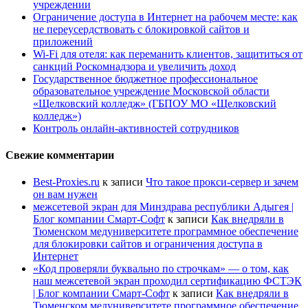
учреждении
Ограничение доступа в Интернет на рабочем месте: как
не переусердствовать с блокировкой сайтов и
приложений
Wi-Fi для отеля: как переманить клиентов, защититься от
санкций Роскомнадзора и увеличить доход
Государственное бюджетное профессиональное
образовательное учреждение Московской области
«Щелковский колледж» (ГБПОУ МО «Щелковский
колледж»)
Контроль онлайн-активностей сотрудников
Свежие комментарии
Best-Proxies.ru
к записи
Что такое прокси-сервер и зачем
он вам нужен
межсетевой экран для Минздрава республики Адыгея |
Блог компании Смарт-Софт
к записи
Как внедряли в
Тюменском медуниверситете программное обеспечение
для блокировки сайтов и ограничения доступа в
Интернет
«Код проверяли буквально по строчкам» — о том, как
наш межсетевой экран проходил сертификацию ФСТЭК
| Блог компании Смарт-Софт
к записи
Как внедряли в
Тюменском медуниверситете программное обеспечение