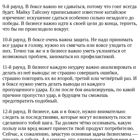
9-й раунд. В боксе важно не сдаваться, потому что гонг всегда
будет. Майку Тайсону приписывают известное китайское
изречение: искушение сдаться особенно сильно незадолго до
победы. В бизнесе важно идти к своей цели до конца, терпеть,
что бы ни происходило вокруг.
10-й раунд. В боксе очень важна защита. Не надо принимать
все удары в голову, нужно их смягчать или вовсе уходить от
них. Точно так же и в бизнесе важно уметь уклоняться от
возможных проблем, заниматься их профилактикой.
11-й раунд. В бизнесе каждую неудачу важно анализировать и
делать из неё выводы: не страшно совершать ошибки,
страшно повторять их во второй, третий или четвёртый раз. И
в боксе нужно уметь делать выводы из каждого
пропущенного удара. Если после боя анализируешь, по какой
причине пропустил удар, в будущем ты сможешь
предотвратить подобный.
12-й раунд. В бизнесе, как и в боксе, нужно внимательно
следить за последствиями, которые могут возникнуть после
сделанного тобой шага. Ты должен чётко осознавать, какую
пользу или вред может принести твой продукт потребителю.
Сейчас, к сожалению, зачастую основная задача бизнесмена —
продать и забыть. А я считаю, что длительное пребывание на