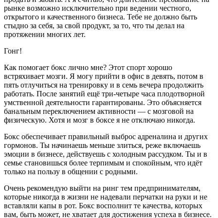
рынке возможно исключительно при ведении честного,
открытого и качественного бизнеса. Тебе не должно быть
стыдно за себя, за свой продукт, за то, что ты делал на
протяжении многих лет.
Гонг!
Как помогает бокс лично мне? Этот спорт хорошо
встряхивает мозги. Я могу прийти в офис в девять, потом в
пять отлучиться на тренировку и в семь вечера продолжить
работать. После занятий ещё три-четыре часа плодотворной
умственной деятельности гарантированы. Это объясняется
банальным переключением активности — с мозговой на
физическую. Хотя и мозг в боксе я не отключаю никогда.
Бокс обеспечивает правильный выброс адреналина и других
гормонов. Ты начинаешь меньше злиться, реже включаешь
эмоции в бизнесе, действуешь с холодным рассудком. Ты и в
семье становишься более терпимым и спокойным, что идёт
только на пользу в общении с родными.
Очень рекомендую выйти на ринг тем предпринимателям,
которые никогда в жизни не надевали перчатки на руки и не
вставляли капы в рот. Бокс восполнит те качества, которых
вам, быть может, не хватает для достижения успеха в бизнесе.