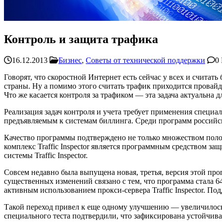
Контроль и защита трафика
16.12.2013
Бизнес
,
Советы от технической поддержки
0
Говорят, что скоростной Интернет есть сейчас у всех и считат
страны. Ну а помимо этого считать трафик приходится провайд
Что же касается контроля за трафиком — эта задача актуальна
Реализация задач контроля и учета требует применения специал
предъявляемым к системам биллинга. Среди программ российски
Качество программы подтверждено не только множеством поло
комплекс Traffic Inspector является программным средством з
системы Traffic Inspector.
Совсем недавно была выпущена новая, третья, версия этой пр
существенных изменений связано с тем, что программа стала 6
активным использованием прокси-сервера Traffic Inspector. По
Такой переход привел к еще одному улучшению — увеличилось ко
специального теста подтвердили, что зафиксирована устойчива