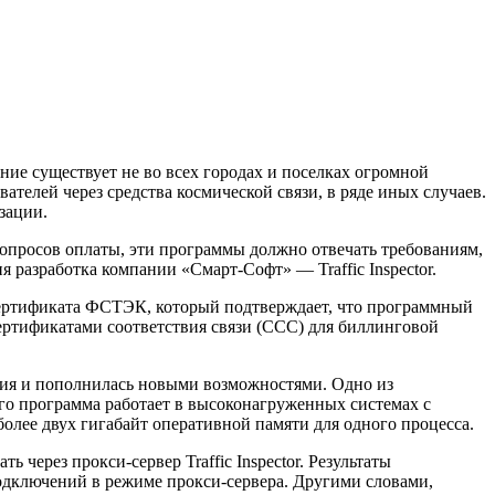
ение существует не во всех городах и поселках огромной
телей через средства космической связи, в ряде иных случаев.
зации.
 вопросов оплаты, эти программы должно отвечать требованиям,
 разработка компании «Смарт-Софт» — Traffic Inspector.
сертификата ФСТЭК, который подтверждает, что программный
сертификатами соответствия связи (ССС) для биллинговой
ения и пополнилась новыми возможностями. Одно из
ого программа работает в высоконагруженных системах с
более двух гигабайт оперативной памяти для одного процесса.
через прокси-сервер Traffic Inspector. Результаты
 подключений в режиме прокси-сервера. Другими словами,