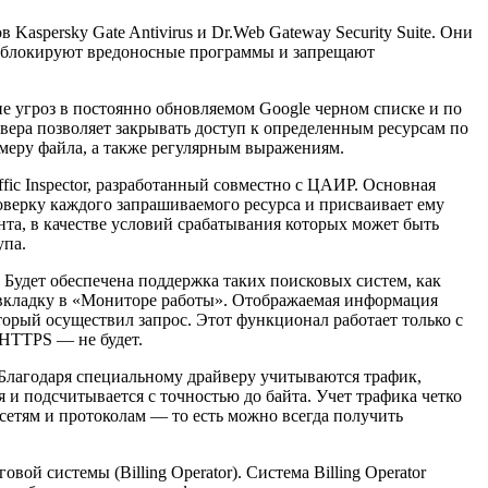
aspersky Gate Antivirus и Dr.Web Gateway Security Suite. Они
, блокируют вредоносные программы и запрещают
е угроз в постоянно обновляемом Google черном списке и по
ервера позволяет закрывать доступ к определенным ресурсам по
змеру файла, а также регулярным выражениям.
fic Inspector, разработанный совместно с ЦАИР. Основная
оверку каждого запрашиваемого ресурса и присваивает ему
нта, в качестве условий срабатывания которых может быть
упа.
. Будет обеспечена поддержка таких поисковых систем, как
ую вкладку в «Мониторе работы». Отображаемая информация
торый осуществил запрос. Этот функционал работает только с
 HTTPS — не будет.
о. Благодаря специальному драйверу учитываются трафик,
и подсчитывается с точностью до байта. Учет трафика четко
сетям и протоколам — то есть можно всегда получить
ой системы (Billing Operator). Система Billing Operator