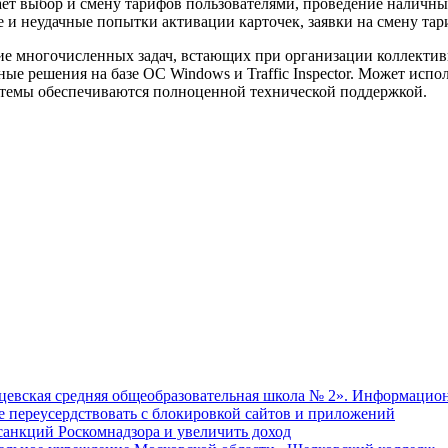
ает выбор и смену тарифов пользователями, проведение наличн
е и неудачные попытки активации карточек, заявки на смену тар
ение многочисленных задач, встающих при организации коллектив
е решения на базе ОС Windows и Traffic Inspector. Может испол
стемы обеспечиваются полноценной технической поддержкой.
евская средняя общеобразовательная школа № 2». Информацион
не переусердствовать с блокировкой сайтов и приложений
т санкций Роскомнадзора и увеличить доход