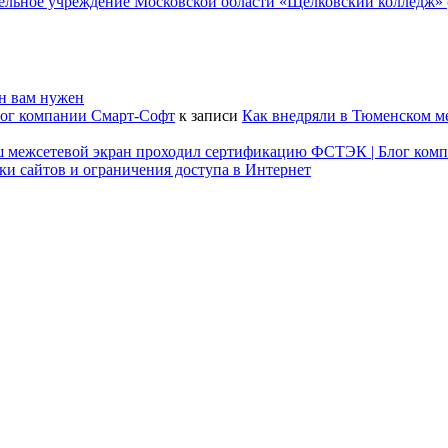
ательное учреждение Московской области «Щелковский колледж
он вам нужен
лог компании Смарт-Софт
к записи
Как внедряли в Тюменском м
наш межсетевой экран проходил сертификацию ФСТЭК | Блог ком
ки сайтов и ограничения доступа в Интернет