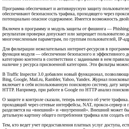
Программа обеспечивает и антивирусную защиту пользователей. 
обеспечивают безопасность трафика, проходящего через прок
потенциально опасное содержимое. Имеется возможность дво
Включен в программу и модуль защиты от фишинга — Phishing B
результатам проверки допускает или запрещает пользователю до
многочисленным параметрам, по группам пользователей, IP-адр
Для фильтрации нежелательных интернет-ресурсов в программе 
функция модуля — обеспечение безопасного и эффективного до
категорию контента в соответствии с заданными в нем правил
наличие у ресурса присвоенной категории. Эти фильтры можно 
В Traffic Inspector 3.0 добавлен новый функционал, позволяю
Bing, Google, Mail.ru, Rambler, Yahoo, Yandex. Журнал поиск
включает в себя использованную поисковую систему, дату запр
HTTP. Например, при работе в Google по HTTP анализ поисковы
О защите и контроле сказали, теперь немного об учете трафика.
проходящий через сетевые интерфейсы, NAT, прокси-сервер и 
разделяется на «внешний» и «внутренний». Внешний может быт
детальную картину общего потребления трафика или создать о
Тем, кто ведет учет предоставления платных услуг доступа, ес