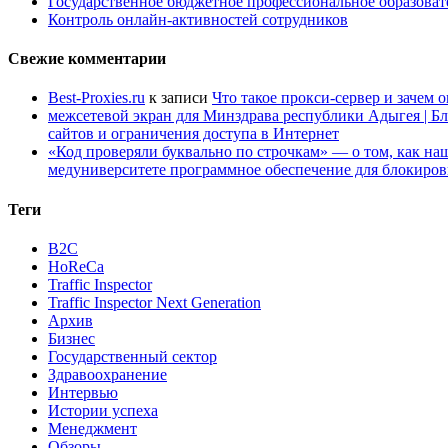
Государственное бюджетное профессиональное образов
Контроль онлайн-активностей сотрудников
Свежие комментарии
Best-Proxies.ru
к записи
Что такое прокси-сервер и зачем 
межсетевой экран для Минздрава республики Адыгея | Б
сайтов и ограничения доступа в Интернет
«Код проверяли буквально по строчкам» — о том, как 
медуниверситете программное обеспечение для блокиров
Теги
B2C
HoReCa
Traffic Inspector
Traffic Inspector Next Generation
Архив
Бизнес
Государственный сектор
Здравоохранение
Интервью
Истории успеха
Менеджмент
Обзоры