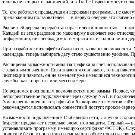
теперь нет старых ограничений, и в Traffic Inspector могут спо
Те, кто работал с предыдущими версиями программы, не смогу
предложениям пользователей — в первую очередь это связано 
Ряд ветвей дерева переработан практически полностью — тако
Каждый из этих разделов по максимуму включает всю относящ
информацию, нет необходимости «прыгать» из одной ветви дер
При разработке интерфейса были использованы возможности .N
календарь, теперь выбирать дату стало существенно удобнее.
Расширены возможности анализа трафика за счет использования
с заданным значением. Если значения совпадают, то над паке
инспекции пакетов, он не заменяет уже имеющиеся технологии
службы, как торренты или мессенджеры.
Но вернемся к основным возможностям программы. Первое, что 
непосредственное подключение через службу NAT, и подключе
(уменьшение внешнего трафика) и блокировке элементов сайта 
рекомендуется использовать совместный доступ: прокси-сервер
Возможность подключения к Глобальной сети, с другой стороны,
Inspector предлагает несколько элементов защиты. Первый — в
устанавливать программу, имеющую сертификат ФСТЭК). Служба 
политике безопасности или созданы при работе прокси-сервер