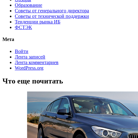
Образование
Советы от генерального директора
Советы от технической поддержки
Тенденции рынка ИБ
ФСТЭК
Мета
Войти
Лента записей
Лента комментариев
WordPress.org
Что еще почитать