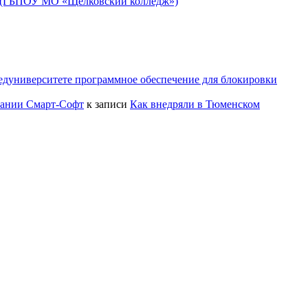
» (ГБПОУ МО «Щелковский колледж»)
едуниверситете программное обеспечение для блокировки
пании Смарт-Софт
к записи
Как внедряли в Тюменском