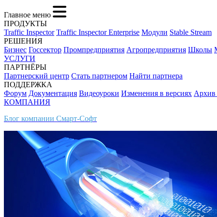
Главное меню
ПРОДУКТЫ
Traffic Inspector
Traffic Inspector Enterprise
Модули
Stable Stream
РЕШЕНИЯ
Бизнес
Госсектор
Промпредприятия
Агропредприятия
Школы
УСЛУГИ
ПАРТНЁРЫ
Партнерский центр
Стать партнером
Найти партнера
ПОДДЕРЖКА
Форум
Документация
Видеоуроки
Изменения в версиях
Архив
КОМПАНИЯ
Блог компании Смарт-Софт