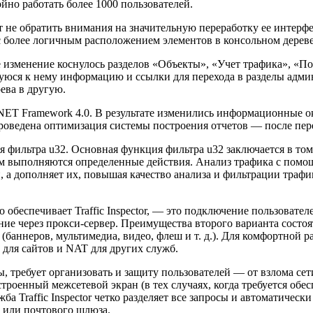
койно работать более 1000 пользователей.
т не обратить внимания на значительную переработку ее интер
с более логичным расположением элементов в консольном дереве
е изменение коснулось разделов «Объекты», «Учет трафика», «П
уюся к нему информацию и ссылки для перехода в разделы адми
ева в другую.
ET Framework 4.0. В результате изменились информационные ок
 Проведена оптимизация системы построения отчетов — после пе
 фильтра u32. Основная функция фильтра u32 заключается в том,
том выполняются определенные действия. Анализ трафика с помо
, а дополняет их, повышая качество анализа и фильтрации траф
обеспечивает Traffic Inspector, — это подключение пользовател
ние через прокси-сервер. Преимущества второго варианта состо
(баннеров, мультимедиа, видео, флеш и т. д.). Для комфортной 
 для сайтов и NAT для других служб.
 требует организовать и защиту пользователей — от взлома сети
строенный межсетевой экран (в тех случаях, когда требуется об
Traffic Inspector четко разделяет все запросы и автоматически
а или почтового шлюза.