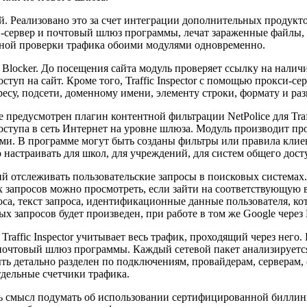
Реализовано это за счет интеграции дополнительных продуктов K
си-сервер и почтовый шлюз программы, лечат зараженные файлы
йной проверки трафика обоими модулями одновременно.
locker. До посещения сайта модуль проверяет ссылку на наличи
ступ на сайт. Кроме того, Traffic Inspector с помощью прокси-с
есу, подсети, доменному имени, элементу строки, формату и ра
предусмотрен плагин контентной фильтрации NetPolice для Traf
ступа в сеть Интернет на уровне шлюза. Модуль производит пр
ами. В программе могут быть созданы фильтры или правила клие
настраивать для школ, для учреждений, для систем общего дост
щий отслеживать пользовательские запросы в поисковых системах
овых запросов можно просмотреть, если зайти на соответствующ
оса, текст запроса, идентификационные данные пользователя, ко
х запросов будет произведен, при работе в том же Google через
 Traffic Inspector учитывает весь трафик, проходящий через нег
почтовый шлюз программы. Каждый сетевой пакет анализируется 
ь детально разделен по подключениям, провайдерам, серверам, 
тдельные счетчики трафика.
ть смысл подумать об использовании сертифицированной биллингов