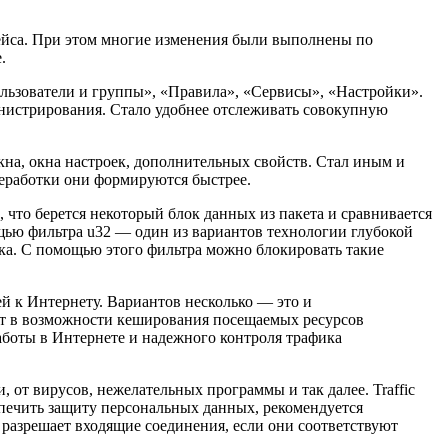
фейса. При этом многие изменения были выполнены по
.
ользователи и группы», «Правила», «Сервисы», «Настройки».
нистрирования. Стало удобнее отслеживать совокупную
на, окна настроек, дополнительных свойств. Стал иным и
реработки они формируются быстрее.
 что берется некоторый блок данных из пакета и сравнивается
щью фильтра u32 — один из вариантов технологии глубокой
ика. С помощью этого фильтра можно блокировать такие
ей к Интернету. Вариантов несколько — это и
ят в возможности кеширования посещаемых ресурсов
работы в Интернете и надежного контроля трафика
, от вирусов, нежелательных программы и так далее. Traffic
еспечить защиту персональных данных, рекомендуется
 разрешает входящие соединения, если они соответствуют