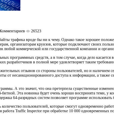
 Комментариев
26523
ь байты трафика вроде бы ни к чему. Однако такое хорошее полож
ерам, организаторам круизов, которые подключают своих пользова
 для любой коммерческой или государственной компании и органи
ьных программных средств, а в том случае, когда дело касается
х разработчиков в полной мере удовлетворяет таким требования
жительных отзывов со стороны пользователей, но и наличием 
ащиты от несанкционированного доступа к информации, а также 
ограммы. А это значит, что она претерпела существенные измен
4-битной. Эта новинка будет очень хорошо воспринята теми, у к
ддержка 64-разрядных систем позволяет программе использовать 
личество пользователей, которые смогут одновременно работать 
я работа Traffic Inspector при обработке 10 000 одновременных