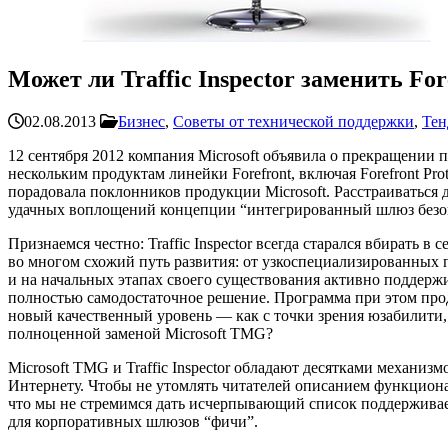
Может ли Traffic Inspector заменить Fo
02.08.2013
Бизнес
,
Советы от технической поддержки
,
Тен
12 сентября 2012 компания Microsoft объявила о прекращении пр
нескольким продуктам линейки Forefront, включая Forefront Prote
порадовала поклонников продукции Microsoft. Расстраиваться 
удачных воплощений концепции “интегрированный шлюз безоп
Признаемся честно: Traffic Inspector всегда старался вбирать
во многом схожий путь развития: от узкоспециализированных п
и на начальных этапах своего существования активно поддержива
полностью самодостаточное решение. Программа при этом продо
новый качественный уровень — как с точки зрения юзабилити, т
полноценной заменой Microsoft TMG?
Microsoft TMG и Traffic Inspector обладают десятками механ
Интернету. Чтобы не утомлять читателей описанием функциона
что мы не стремимся дать исчерпывающий список поддерживае
для корпоративных шлюзов “фичи”.