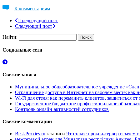
К комментариям
Предыдущий пост
Следующий пост
Найти:
Социальные сети
Свежие записи
Муниципальное общеобразовательное учреждение «Сланц
Ограничение доступа в Интернет на рабочем месте: как 
Wi-Fi для отеля: как переманить клиентов, защититься о
Государственное бюджетное профессиональное образов
Контроль онлайн-активностей сотрудников
Свежие комментарии
Best-Proxies.ru
к записи
Что такое прокси-сервер и зачем 
межсетевой экран для Минздрава республики Адыгея | Б