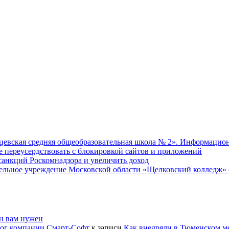
евская средняя общеобразовательная школа № 2». Информацион
не переусердствовать с блокировкой сайтов и приложений
т санкций Роскомнадзора и увеличить доход
ательное учреждение Московской области «Щелковский колледж
он вам нужен
лог компании Смарт-Софт
к записи
Как внедряли в Тюменском м