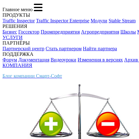
Главное меню
ПРОДУКТЫ
Traffic Inspector
Traffic Inspector Enterprise
Модули
Stable Stream
РЕШЕНИЯ
Бизнес
Госсектор
Промпредприятия
Агропредприятия
Школы
УСЛУГИ
ПАРТНЁРЫ
Партнерский центр
Стать партнером
Найти партнера
ПОДДЕРЖКА
Форум
Документация
Видеоуроки
Изменения в версиях
Архив
КОМПАНИЯ
Блог компании Смарт-Софт