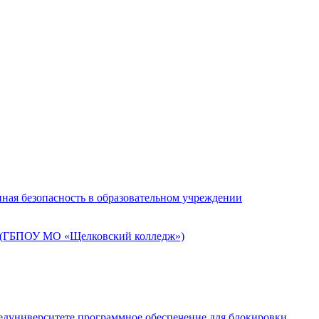
ная безопасность в образовательном учреждении
» (ГБПОУ МО «Щелковский колледж»)
едуниверситете программное обеспечение для блокировки