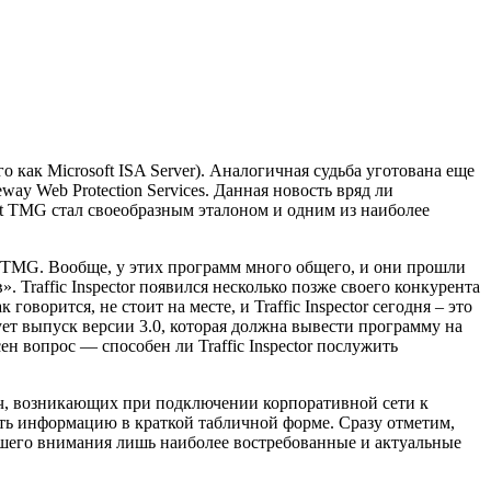
о как Microsoft ISA Server). Аналогичная судьба уготована еще
eway Web Protection Services. Данная новость вряд ли
ont TMG стал своеобразным эталоном и одним из наиболее
ont TMG. Вообще, у этих программ много общего, и они прошли
Traffic Inspector появился несколько позже своего конкурента
ворится, не стоит на месте, и Traffic Inspector сегодня – это
ует выпуск версии 3.0, которая должна вывести программу на
н вопрос — способен ли Traffic Inspector послужить
дач, возникающих при подключении корпоративной сети к
ить информацию в краткой табличной форме. Сразу отметим,
шего внимания лишь наиболее востребованные и актуальные