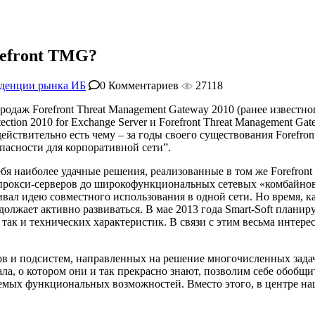
refront TMG?
денции рынка ИБ
0 Комментариев
27118
одаж Forefront Threat Management Gateway 2010 (ранее известног
ction 2010 for Exchange Server и Forefront Threat Management Gat
действительно есть чему – за годы своего существования Forefr
асности для корпоративной сети”.
 в себя наиболее удачные решения, реализованные в том же Forefr
рокси-серверов до широкофункциональных сетевых «комбайнов». 
л идею совместного использования в одной сети. Но время, как го
лжает активно развиваться. В мае 2013 года Smart-Soft планир
ак и технических характеристик. В связи с этим весьма интересе
измов и подсистем, направленных на решение многочисленных за
ла, о котором они и так прекрасно знают, позволим себе обобщ
мых функциональных возможностей. Вместо этого, в центре на