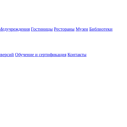
Медучреждения
Гостиницы
Рестораны
Музеи
Библиотеки
 версий
Обучение и сертификация
Контакты