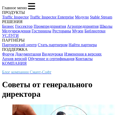
Главное меню
ПРОДУКТЫ
Traffic Inspector
Traffic Inspector Enterprise
Модули
Stable Stream
РЕШЕНИЯ
Бизнес
Госсектор
Промпредприятия
Агропредприятия
Школы
Медучреждения
Гостиницы
Рестораны
Музеи
Библиотеки
УСЛУГИ
ПАРТНЁРЫ
Партнерский центр
Стать партнером
Найти партнера
ПОДДЕРЖКА
Форум
Документация
Видеоуроки
Изменения в версиях
Архив версий
Обучение и сертификация
Контакты
КОМПАНИЯ
Блог компании Смарт-Софт
Советы от генерального
директора