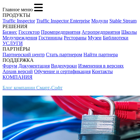
Главное меню
ПРОДУКТЫ
Traffic Inspector
Traffic Inspector Enterprise
Модули
Stable Stream
РЕШЕНИЯ
Бизнес
Госсектор
Промпредприятия
Агропредприятия
Школы
Медучреждения
Гостиницы
Рестораны
Музеи
Библиотеки
УСЛУГИ
ПАРТНЁРЫ
Партнерский центр
Стать партнером
Найти партнера
ПОДДЕРЖКА
Форум
Документация
Видеоуроки
Изменения в версиях
Архив версий
Обучение и сертификация
Контакты
КОМПАНИЯ
Блог компании Смарт-Софт