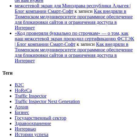
он вам нужен
межсетевой экран для Минздрава республики Адыгея |
Блог компании Смарт-Софт
к записи
Как внедряли в
Тюменском медуниверситете программное обеспечение
для блокировки сайтов и ограничения доступа в
Интернет
«Код проверяли буквально по строчкам» — о том, как
наш межсетевой экран проходил сертификацию ФСТЭК
| Блог компании Смарт-Софт
к записи
Как внедряли в
Тюменском медуниверситете программное обеспечение
для блокировки сайтов и ограничения доступа в
Интернет
Теги
B2C
HoReCa
Traffic Inspector
Traffic Inspector Next Generation
Архив
Бизнес
Государственный сектор
Здравоохранение
Интервью
Истории успеха